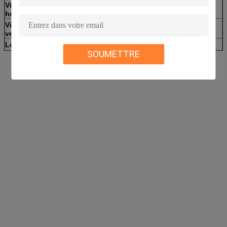
Visionnement angle-
degré.
140 (- 65 | +65)
horizontal
Visionnement angle-
degré.
120 (- 65~ +65)
vertical
Longueur d'onde rouge
nanomètre
620-625
SOUMETTRE
(dominante)
Longueur d'onde verte
nanomètre
520-525
(domi.)
Longueur d'onde bleue
nanomètre
470-475
(domi.)
Vie (éclat de 50%)
Heures
100 000