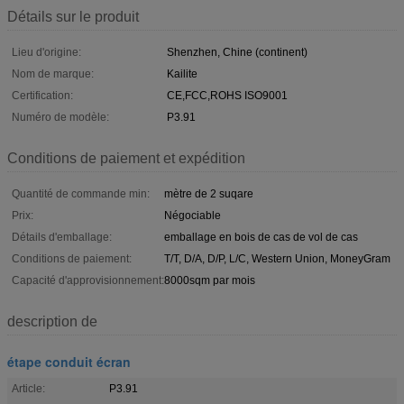
Détails sur le produit
Lieu d'origine:
Shenzhen, Chine (continent)
Nom de marque:
Kailite
Certification:
CE,FCC,ROHS ISO9001
Numéro de modèle:
P3.91
Conditions de paiement et expédition
Quantité de commande min:
mètre de 2 suqare
Prix:
Négociable
Détails d'emballage:
emballage en bois de cas de vol de cas
Conditions de paiement:
T/T, D/A, D/P, L/C, Western Union, MoneyGram
Capacité d'approvisionnement:
8000sqm par mois
description de
étape conduit écran
Article:
P3.91