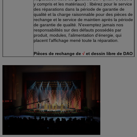
y compris et les matériaux) : libérez pour le service
des réparations dans la période de garantie de
qualité et la charge raisonnable pour des pièces de
rechange et le service de maintien après la période
de garantie de qualité. N'exemptez jamais nos
responsabilités sur des défauts possédés par
produit, modules, l'alimentation d'énergie, qui
placent l'affichage mené toute la réparation.
Pièces de rechange de
√
et dessin libre de DAO
: des pièces de rechange nécessaires de 2% sont
fournies ainsi que des produits aux clients.
Formation technique libre de
√
: la formation en
technologie intégratrice et normative est disponible
pour libre au personnel technique du client, pour
assurer les stagiaires pour être qualifiée dans le
fonctionnement régulier du matériel et le logiciel
des produits, et puisse estimer et résoudre les
petits problèmes, assitance de synchronizatrion
pour l'écran mené.
Enquête de client de
√
: notre équipe après-vente
téléphonera ou utilisateur d'email tous les mois
dans la période de garantie pour continuer la