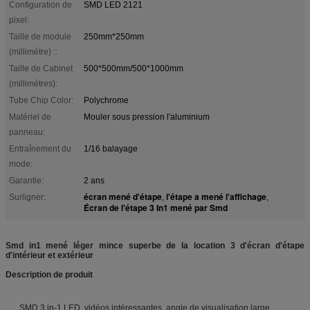
Configuration de
SMD LED 2121
pixel:
Taille de module
250mm*250mm
(millimètre) ::
Taille de Cabinet
500*500mm/500*1000mm
(millimètres):
Tube Chip Color:
Polychrome
Matériel de
Mouler sous pression l'aluminium
panneau:
Entraînement du
1/16 balayage
mode:
Garantie:
2 ans
écran mené d'étape
l'étape a mené l'affichage
Surligner:
,
,
Écran de l'étape 3 In1 mené par Smd
Smd in1 mené léger mince superbe de la location 3 d'écran d'étape
d'intérieur et extérieur
Description de produit
SMD 3 in-1 LED, vidéos intéressantes, angle de visualisation large.