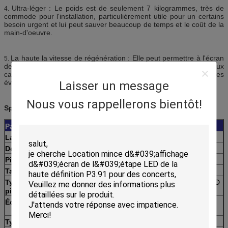
Ultra-léger : Le poids est de seulement 7 kilogrammes, très de
4.
commode pour l'installation, particulièrement utile pour un certains
besoin urgent et lui peut sauver beaucoup de temps et le coût de la
main-d'oeuvre.
La haute la vitesse de régénération : Elle peut permettre à l'écran
5.
de LED d'être excellemment exposée aux émissions de TV et aux
caméras vivantes. Ainsi elle est populaire pour le concert, les
événements nivelés par haute, etc.
Laisser un message
Nous vous rappellerons bientôt!
Spécifications
Parameter*Modules
Unité
Valeur
Lancement de pixel
millimètre
3.91mm
Densité de pixel
points/sqm
45536
Pixels
Points
128*128
Taille
millimètre
250x250
Type et configuration de
3 puces dans 1 SMD
pixel
LED (2121)
Éclat
lentes
1200
>
(cd/sq.m)
Type d'entraînement
1/16 balayage