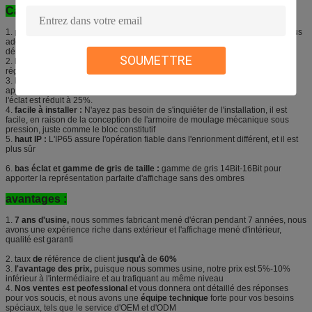
Caractéristiques :
1.
poids léger :
La technologie en aluminium de moulage en matrice que nous
adoptons est au sujet de 7.5kg qui est commode pour l'assemblée et le
démontage
SOUMETTRE
2.
la taille la vitesse de régénération :
Plus de 1200 hertz la vitesse de
régénération pour assurer l'image sans ride, sans ligne et stable.
3.
bas éclat et haute gamme de gris :
gamme de gris 14Bit-16Bit pour
apporter l'excellente représentation quand
l'éclat est réduit à 25%.
4.
facile à installer :
N'ayez pas besoin de s'inquiéter de l'installation, il est
facile, en raison de la conception de l'armoire de moulage mécanique sous
pression, juste comme le bloc constitutif
5.
haut IP :
L'IP65 assure l'opération fiable dans l'enrionment différent, et il est
plus sûr
6.
bas éclat et gamme de gris de taille :
gamme de gris 14Bit-16Bit pour
apporter la représentation parfaite d'affichage sans des ombres
avantages :
1.
7 ans d'usine,
nous sommes fabricant mené d'écran pendant 7 années, nous
avons une expérience riche dans extérieur et l'affichage mené d'intérieur,
qualité est garanti
2. taux
de
référence de client
jusqu'à
de
60%
3.
l'avantage des prix,
puisque nous sommes usine, notre prix est 5%-10%
inférieur à l'intermédiaire et au trafiquant au même niveau
4.
Nos ventes est peofessional
et vous donnera ont détaillé des réponses
pour vos soucis, et nous avons une
équipe technique
forte pour vos besoins
spéciaux, tels que le service d'OEM et d'ODM