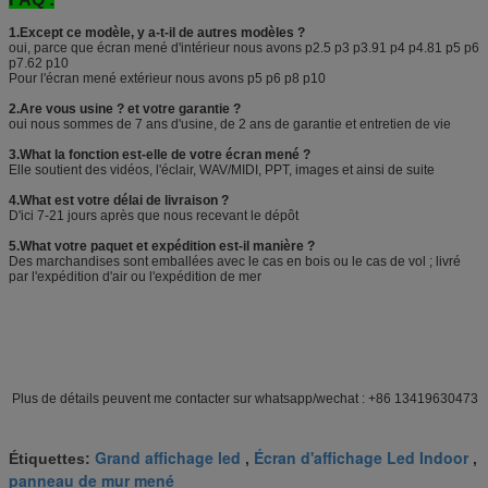
1.Except ce modèle, y a-t-il de autres modèles ?
oui, parce que écran mené d'intérieur nous avons p2.5 p3 p3.91 p4 p4.81 p5 p6
p7.62 p10
Pour l'écran mené extérieur nous avons p5 p6 p8 p10
2.Are vous usine ? et votre garantie ?
oui nous sommes de 7 ans d'usine, de 2 ans de garantie et entretien de vie
3.What la fonction est-elle de votre écran mené ?
Elle soutient des vidéos, l'éclair, WAV/MIDI, PPT, images et ainsi de suite
4.What est votre délai de livraison ?
D'ici 7-21 jours après que nous recevant le dépôt
5.What votre paquet et expédition est-il manière ?
Des marchandises sont emballées avec le cas en bois ou le cas de vol ; livré
par l'expédition d'air ou l'expédition de mer
Plus de détails peuvent me contacter sur whatsapp/wechat : +86 13419630473
Grand affichage led
Écran d'affichage Led Indoor
Étiquettes:
,
,
panneau de mur mené