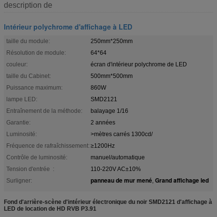
description de
Intérieur polychrome d'affichage à LED
taille du module:
250mm*250mm
Résolution de module:
64*64
couleur:
écran d'intérieur polychrome de LED
taille du Cabinet:
500mm*500mm
Puissance maximum:
860W
lampe LED:
SMD2121
Entraînement de la méthode:
balayage 1/16
Garantie:
2 années
Luminosité:
>mètres carrés 1300cd/
Fréquence de rafraîchissement:
≥1200Hz
Contrôle de luminosité:
manuel/automatique
Tension d'entrée :
110-220V AC±10%
panneau de mur mené
Grand affichage led
Surligner:
,
Fond d'arrière-scène d'intérieur électronique du noir SMD2121 d'affichage à
LED de location de HD RVB P3.91