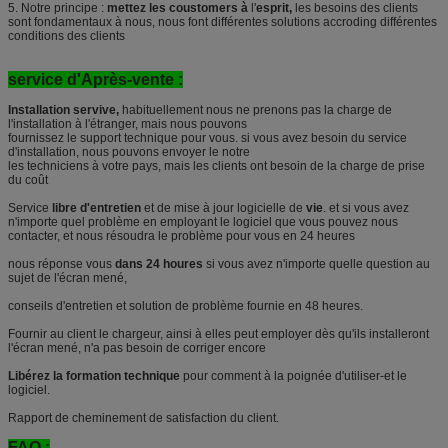
5. Notre principe :
mettez les coustomers à
l'
esprit,
les besoins des clients
sont fondamentaux à nous, nous font différentes solutions accroding différentes
conditions des clients
service d'Après-vente :
Installation servive,
habituellement nous ne prenons pas la charge de
l'installation à l'étranger, mais nous pouvons
fournissez le support technique pour vous. si vous avez besoin du service
d'installation, nous pouvons envoyer le notre
les techniciens à votre pays, mais les clients ont besoin de la charge de prise
du coût
Service
libre d'entretien
et de mise à jour logicielle de
vie
. et si vous avez
n'importe quel problème en employant le logiciel que vous pouvez nous
contacter, et nous résoudra le problème pour vous en 24 heures
nous réponse vous
dans 24 houres
si vous avez n'importe quelle question au
sujet de l'écran mené,
conseils d'entretien et solution de problème fournie en 48 heures.
Fournir au client le chargeur, ainsi à elles peut employer dès qu'ils installeront
l'écran mené, n'a pas besoin de corriger encore
Libérez la formation technique
pour comment à la poignée d'utiliser-et le
logiciel.
Rapport de cheminement de satisfaction du client.
FAQ :