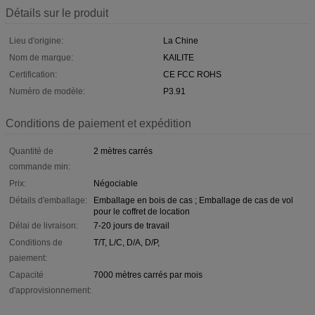
Détails sur le produit
Lieu d'origine:
La Chine
Nom de marque:
KAILITE
Certification:
CE FCC ROHS
Numéro de modèle:
P3.91
Conditions de paiement et expédition
Quantité de
2 mètres carrés
commande min:
Prix:
Négociable
Détails d'emballage:
Emballage en bois de cas ; Emballage de cas de vol
pour le coffret de location
Délai de livraison:
7-20 jours de travail
Conditions de
T/T, L/C, D/A, D/P,
paiement:
Capacité
7000 mètres carrés par mois
d'approvisionnement: