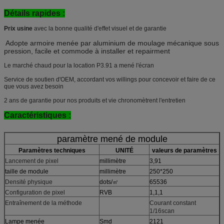
Détails rapides :
Prix usine
avec la bonne qualité d'effet visuel et de garantie
Adopte armoire menée par aluminium de moulage mécanique sous
pression, facile et commode à installer et repairment
Le marché chaud pour la location P3.91 a mené l'écran
Service de soutien d'OEM, accordant vos willings pour concevoir et faire de ce
que vous avez besoin
2 ans de garantie pour nos produits et vie chronomètrent l'entretien
Caractéristiques :
paramètre mené de module
Paramètres techniques
UNITÉ
valeurs de paramètres
Lancement de pixel
millimètre
3,91
taille de module
millimètre
250*250
Densité physique
dots/㎡
65536
Configuration de pixel
RVB
1,1,1
Entraînement de la méthode
Courant constant
1/16scan
Lampe menée
Smd
2121