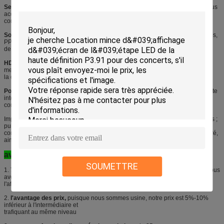
Service de soutien d'OEM/ODM,
nous ferons une solution complète pour vous
accordant nos exigences de clients, et si certains de nos clients ont leurs
conditions pour la forme, nous pouvons concevoir pour elles
Soutien de beaucoup de dossiers de jeu :
vidéos, textes, images, graphiques,
PPT, flashes et toutes sources
de la TV, VCD, DVD et ainsi de suite
HD et haut la vitesse de régénération :
la résolution pour chaque module
mené est 32*32, ainsi si le visionnement
la distance est de 6 mètres ou plus, l'effet est assez bon pour ce modèle.
Polychrome :
adoptez SMD3535 3 dans des lampes menées par 1, excellente
interprétation de couleur et montrez
contenu du meilleur et de la réalité visuels
Imperméabilisez le module et l'armoire menés ; Entretien et installation faciles ;
puissance faible relative
consommation ; l'angle de visualisation large, chaque module peut être réparé,
ainsi il est facile et pas vous coûtera beaucoup
avantages :
SOUMETTRE
1.
7 ans d'usine,
nous sommes fabricant mené d'écran pendant 7 années, nous
avons une expérience riche dedans
l'affichage mené extérieur et d'intérieur, qualité est garanti
2.
l'avantage des prix,
puisque nous sommes usine, notre prix est 5%-10%
inférieur à l'intermédiaire et
trafiquant au même niveau