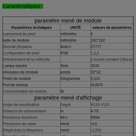
Caractéristiques :
paramètre mené de module
Paramètres techniques
UNITÉ
valeurs de paramètres
Lancement de pixel
millimètre
6
taille de module
millimètre
192*192
Densité physique
dots/㎡
27777
Configuration de pixel
RVB
1,1,1
Entraînement de la méthode
Courant constant 1/8scan
Lampe menée
Smd
3535
résolution de module
points
32*32
Poids de module
Kilogramme
0,315
Port de module
HUB75
Consommation de module
W
paramètre mené d'affichage
Angle de visualisation
Degré.
H120 V120
Distance de visionnement
m
6-70
Puissance maximum
W/㎡
900w
Fréquence de cadre
Hertz
≥60
Régénérez la fréquence
Hertz
≥1200