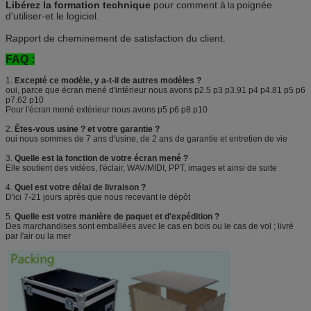
Libérez la formation technique
pour comment à
poignée
la
d'utiliser-et le logiciel.
Rapport de cheminement de satisfaction du client.
FAQ :
1.
Excepté ce modèle, y a-t-il de autres modèles ?
oui, parce que écran mené d'intérieur nous avons p2.5 p3 p3.91 p4 p4.81 p5 p6
p7.62 p10
Pour l'écran mené extérieur nous avons p5 p6 p8 p10
2.
Êtes-vous usine ? et votre garantie ?
oui nous sommes de 7 ans d'usine, de 2 ans de garantie et entretien de vie
3.
Quelle est la fonction de votre écran mené ?
Elle soutient des vidéos, l'éclair, WAV/MIDI, PPT, images et ainsi de suite
4.
Quel est votre délai de livraison ?
D'ici 7-21 jours après que nous recevant le dépôt
5.
Quelle est votre manière de paquet et d'expédition ?
Des marchandises sont emballées avec le cas en bois ou le cas de vol ; livré
par l'air ou la mer