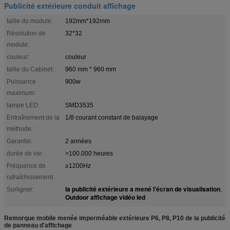
Publicité extérieure conduit affichage
taille du module:
192mm*192mm
Résolution de
32*32
module:
couleur:
couleur
taille du Cabinet:
960 mm * 960 mm
Puissance
900w
maximum:
lampe LED:
SMD3535
Entraînement de la
1/8 courant constant de balayage
méthode:
Garantie:
2 années
durée de vie:
>100.000 heures
Fréquence de
≥1200Hz
rafraîchissement:
la publicité extérieure a mené l'écran de visualisation
Surligner:
,
Outdoor affichage vidéo led
Remorque mobile menée imperméable extérieure P6, P8, P10 de la publicité
de panneau d'affichage