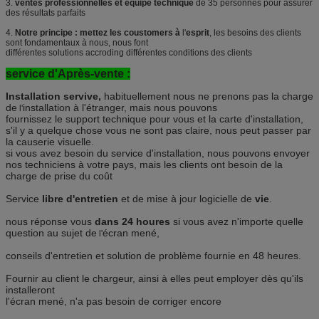
3.
ventes professionnelles et équipe technique
de 35 personnes pour assurer
des résultats parfaits
4.
Notre principe : mettez les coustomers à
l'
esprit
, les besoins des clients
sont fondamentaux à nous, nous font
différentes solutions accroding différentes conditions des clients
service d'Après-vente :
Installation servive,
habituellement nous ne prenons pas la charge
de
installation à l'étranger, mais nous pouvons
l'
fournissez le support technique pour vous et la carte d'installation,
s'il y a quelque chose vous ne sont pas claire, nous peut passer par
la causerie visuelle.
si vous avez besoin du service d'installation, nous pouvons envoyer
nos techniciens à votre pays, mais les clients ont besoin de la
charge de prise du coût
Service
libre d'entretien
et de mise à jour logicielle de
vie
.
nous réponse vous
dans 24 houres
si vous avez n'importe quelle
question au sujet de
écran mené,
l'
conseils d'entretien et solution de problème fournie en 48 heures.
Fournir au client le chargeur, ainsi à elles peut employer dès qu'ils
installeront
l'écran mené, n'a pas besoin de corriger encore