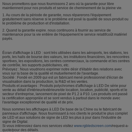
Nous promettons que nous fournissons 2 ans où la garantie pour libre
maintiennent pour nos produits et service de cheminement de la pleine vie.
1. Au cours de la période de garantie, nous réparerons l'équipement
gratuitement sans réserve si le problème est posé la qualité de sous-produit ou
le problème de production et d'installation.
2. Quand la garantie expire. nous continuons à fournir au service de
maintenance pour la vie entière de l'équipement le service relatif/coût matériel
payés.
Écran d'affichage à LED : sont très utilisées dans les aéroports, les stations, les
ports, les halls de bourse des valeurs, les institutions financières, les rencontres
sportives, les expositions, les centres commerciaux, la commande et les centres
de contrôle, les supports publicitaires, etc.
Prévoyez : Nous voudrions exprimer notre désir d'établir des relations avec
vous sur la base de la qualité et mutuellement de l'avantage.
Société : Fondé en 2009 qui est un fabricant mené professionnel d'écran de
visualisation dans la production, la R&D et les ventes.
Produits et avantages : Produits polychromes d'affichage à LED De série pour
vente au détail d'intérieur/extérieure/de location, location, publicité, sports et le
secteur d'entreprise, lancement de pixel de P1.2 à P10. Les produits ont passé
la certification appropriée et se sont vendus à partout dans le monde avec
l'avantage exceptionnel de qualité et de prix.
Nous sommes les affichages à LED De base de la Chine ou le fabricant de
panneaux d'affichage. Nous fournissant à nos clients le produit le plus complet
de LED et aux solutions de signe de LED les plus à jour dans l'industrie de
signe de Digital.
Si vous intéressiez dans nos services visitez
www.rgbledscreen.com
/request-a-
quote/pour des détails.