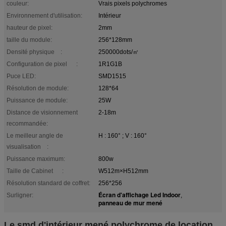
couleur:
Vrais pixels polychromes
Environnement d'utilisation:
Intérieur
hauteur de pixel:
2mm
taille du module:
256*128mm
Densité physique :
250000dots/㎡
Configuration de pixel :
1R1G1B
Puce LED:
SMD1515
Résolution de module:
128*64
Puissance de module:
25W
Distance de visionnement
2-18m
recommandée:
Le meilleur angle de
H : 160° ; V : 160°
visualisation :
Puissance maximum:
800w
Taille de Cabinet :
W512m×H512mm
Résolution standard de coffret:
256*256
Écran d'affichage Led Indoor
Surligner:
,
panneau de mur mené
Le smd d'intérieur mené polychrome de location