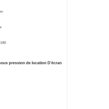
6m
w
*180
sous pression de location D'écran