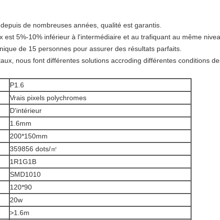
depuis de nombreuses années, qualité est garantis.
 est 5%-10% inférieur à l'intermédiaire et au trafiquant au même nive
hnique de 15 personnes pour assurer des résultats parfaits.
aux, nous font différentes solutions accroding différentes conditions des
P1.6
Vrais pixels polychromes
D'intérieur
1.6mm
200*150mm
359856 dots/㎡
1R1G1B
SMD1010
120*90
20w
e
>1.6m