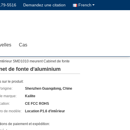
179-5516
Demandez une citation
French
elles
Cas
intérieur SMD1010 meurent Cabinet de fonte
net de fonte d'aluminium
s sur le produit:
'origine:
Shenzhen Guangdong, Chine
e marque:
Kailite
cation:
CE FCC ROHS
o de modèle:
Location P1.6 d'intérieur
ions de paiement et expédition: