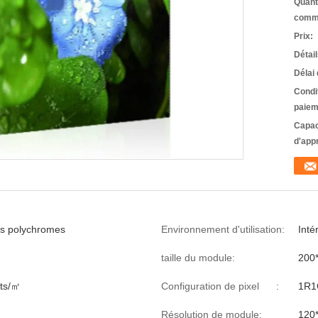
Quant
comm
Prix:
Détai
Délai 
Condi
paiem
Capac
d'app
els polychromes
Environnement d'utilisation:
Inté
taille du module:
200
ts/㎡
Configuration de pixel :
1R1
Résolution de module:
120