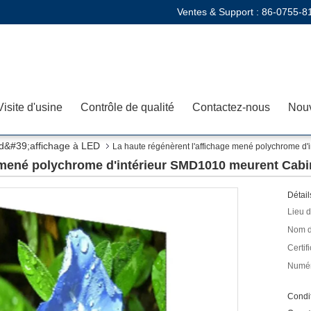
Ventes & Support :
86-0755-8
Visite d'usine
Contrôle de qualité
Contactez-nous
Nouv
 d&#39;affichage à LED
La haute régénèrent l'affichage mené polychrome d'
e mené polychrome d'intérieur SMD1010 meurent Cabi
Détail
Lieu d
Nom d
Certifi
Numér
Condit