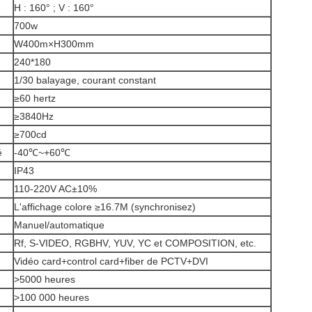
H : 160° ; V : 160°
700w
W400m×H300mm
240*180
1/30 balayage, courant constant
≥60 hertz
≥3840Hz
≥700cd
é
-40℃~+60℃
IP43
110-220V AC±10%
L'affichage colore ≥16.7M (synchronisez)
Manuel/automatique
Rf, S-VIDEO, RGBHV, YUV, YC et COMPOSITION, etc.
Vidéo card+control card+fiber de PCTV+DVI
>5000 heures
>100 000 heures