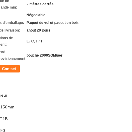
ité de
2 mètres carrés
ande min:
Négociable
ls d'emballage:
Paquet de vol et paquet en bois
de livraison:
ahout 20 jours
tions de
L / C, T / T
ent:
ité
bouche 2000SQM/per
rovisionnement:
Contact
rieur
*150mm
G1B
*90