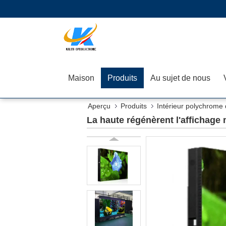
Maison
Produits
Au sujet de nous
Aperçu
Produits
Intérieur polychrome
d'aluminium
La haute régénèrent l'affichag