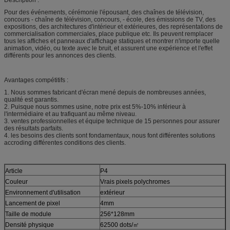
Pour des événements, cérémonie l'épousant, des chaînes de télévision,
concours - chaîne de télévision, concours, - école, des émissions de TV, des
expositions, des architectures d'intérieur et extérieures, des représentations de
commercialisation commerciales, place publique etc. Ils peuvent remplacer
tous les affiches et panneaux d'affichage statiques et montrer n'importe quelle
animation, vidéo, ou texte avec le bruit, et assurent une expérience et l'effet
différents pour les annonces des clients.
Avantages compétitifs :
1. Nous sommes fabricant d'écran mené depuis de nombreuses années,
qualité est garantis.
2. Puisque nous sommes usine, notre prix est 5%-10% inférieur à
l'intermédiaire et au trafiquant au même niveau.
3. ventes professionnelles et équipe technique de 15 personnes pour assurer
des résultats parfaits.
4. les besoins des clients sont fondamentaux, nous font différentes solutions
accroding différentes conditions des clients.
Article
P4
Couleur
Vrais pixels polychromes
Environnement d'utilisation
extérieur
Lancement de pixel
4mm
Taille de module
256*128mm
Densité physique
62500 dots/㎡