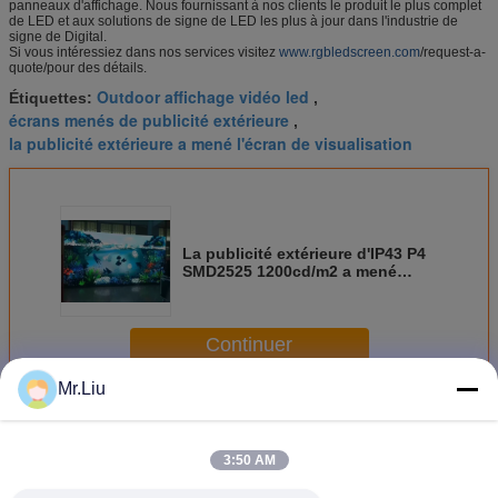
panneaux d'affichage. Nous fournissant à nos clients le produit le plus complet
de LED et aux solutions de signe de LED les plus à jour dans l'industrie de
signe de Digital.
Si vous intéressiez dans nos services visitez
www.rgbledscreen.com
/request-a-
quote/pour des détails.
Outdoor affichage vidéo led
Étiquettes:
,
écrans menés de publicité extérieure
,
la publicité extérieure a mené l'écran de visualisation
La publicité extérieure d'IP43 P4
SMD2525 1200cd/m2 a mené
l'affichage
Continuer
Mr.Liu
Publicité extérieure conduit affichage
Plus
3:50 AM