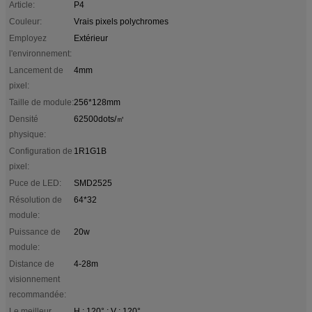
Article:
P4
Couleur:
Vrais pixels polychromes
Employez
Extérieur
l'environnement:
Lancement de
4mm
pixel:
Taille de module:
256*128mm
Densité
62500dots/㎡
physique:
Configuration de
1R1G1B
pixel:
Puce de LED:
SMD2525
Résolution de
64*32
module:
Puissance de
20w
module:
Distance de
4-28m
visionnement
recommandée:
Le meilleur
H : 120° ; V : 120°