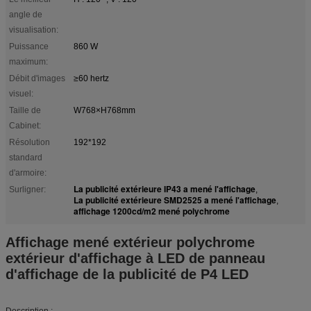
angle de
visualisation:
Puissance
860 W
maximum:
Débit d'images
≥60 hertz
visuel:
Taille de
W768×H768mm
Cabinet:
Résolution
192*192
standard
d'armoire:
La publicité extérieure IP43 a mené l'affichage
Surligner:
,
La publicité extérieure SMD2525 a mené l'affichage
,
affichage 1200cd/m2 mené polychrome
Affichage mené extérieur polychrome
extérieur d'affichage à LED de panneau
d'affichage de la publicité de P4 LED
Description :