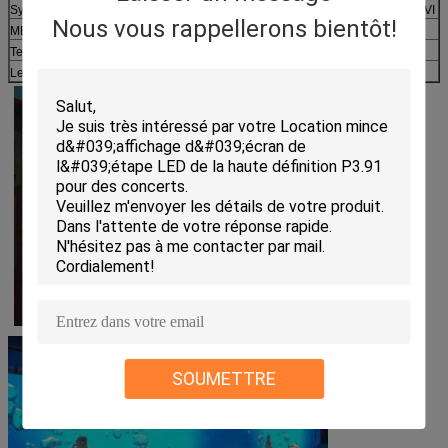
Système de contrôle
Vidéo card+control card+fiber de PCTV+DVI
Nous vous rappellerons bientôt!
MBTF
>5000 heures
Temps de la vie
>100 000 heures
Le taux
<0>
SOUMETTRE