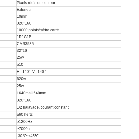
Pixels réels en couleur
Extérieur
10mm
320*160
10000 points/mètre carré
1R1G1B
CMS3535
32*16
25w
≥10
H : 140° ;V : 140 °
620w
25w
L640m×H640mm
320*160
1/2 balayage, courant constant
≥60 hertz
≥1200Hz
≥7000cd
-30℃~+45℃