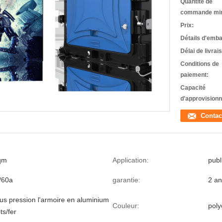
Quantité de
commande mi
Prix:
Détails d'emba
Délai de livrai
Conditions de
paiement:
Capacité
d'approvision
Contac
qm
Application:
publ
v/60a
garantie:
2 a
us pression l'armoire en aluminium
Couleur:
pol
ts/fer