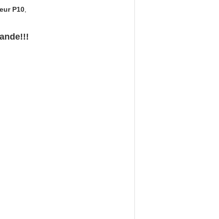
ieur P10
,
ande!!!