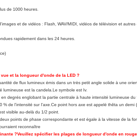
plus de 1000 heures.
 d'images et de vidéos : Flash, WAV/MIDI, vidéos de télévision et autre
pondues rapidement dans les 24 heures.
ce)
e vue et la longueur d'onde de la LED ?
uantité de flux lumineux émis dans un très petit angle solide à une orient
é lumineuse est la candela.Le symbole est Iv.
al en degrés englobant la partie centrale à haute intensité lumineuse du 
0 % de l'intensité sur l'axe.Ce point hors axe est appelé thêta un demi (
t visible au-delà du 1/2 point.
deux points de phase correspondante et est égale à la vitesse de la fo
ourraient reconnaître
inante ?Veuillez spécifier les plages de longueur d'onde en rouge,