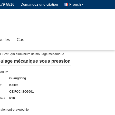
179-5516
Demandez une citation
French
elles
Cas
 7000cd/Sqm aluminium de moulage mécanique
oulage mécanique sous pression
roduit:
Guangdong
e:
Kailite
CE FCC ISO9001
èle:
P10
aiement et expédition: