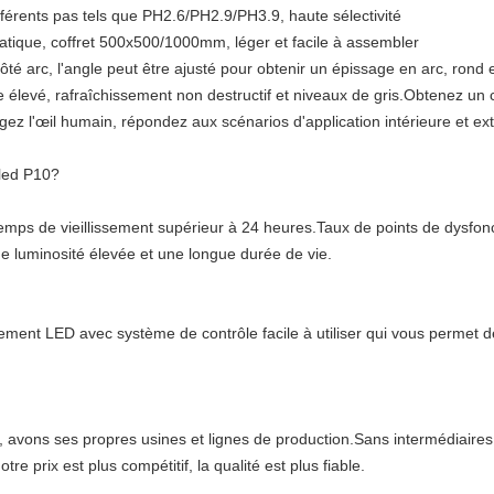
rents pas tels que PH2.6/PH2.9/PH3.9, haute sélectivité
ratique, coffret 500x500/1000mm, léger et facile à assembler
té arc, l'angle peut être ajusté pour obtenir un épissage en arc, rond 
 élevé, rafraîchissement non destructif et niveaux de gris.Obtenez un c
ez l'œil humain, répondez aux scénarios d'application intérieure et ex
 led P10?
 temps de vieillissement supérieur à 24 heures.Taux de points de dysf
 luminosité élevée et une longue durée de vie.
irement LED avec système de contrôle facile à utiliser qui vous permet 
avons ses propres usines et lignes de production.Sans intermédiaires 
otre prix est plus compétitif, la qualité est plus fiable.