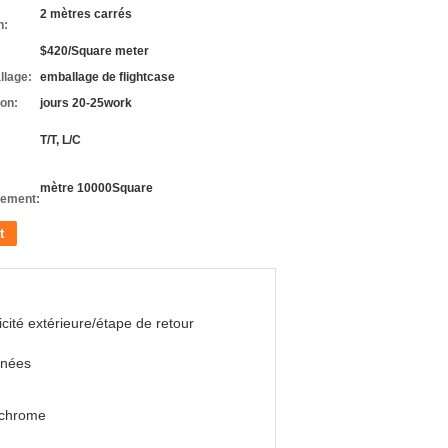
2 mètres carrés
n:
$420/Square meter
llage:
emballage de flightcase
son:
jours 20-25work
T/T, L/C
mètre 10000Square
nement:
t
icité extérieure/étape de retour
nnées
ychrome