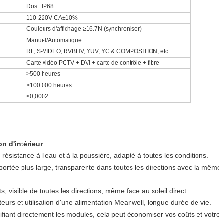
Dos : IP68
110-220V CA±10%
Couleurs d'affichage ≥16.7N (synchroniser)
Manuel/Automatique
RF, S-VIDEO, RVBHV, YUV, YC & COMPOSITION, etc.
Carte vidéo PCTV + DVI + carte de contrôle + fibre
>500 heures
>100 000 heures
<0,0002
n d'intérieur
résistance à l'eau et à la poussière, adapté à toutes les conditions.
ortée plus large, transparente dans toutes les directions avec la mêm
s, visible de toutes les directions, même face au soleil direct.
eurs et utilisation d'une alimentation Meanwell, longue durée de vie.
ifiant directement les modules, cela peut économiser vos coûts et vot