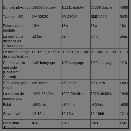
Densité physique
160000 dots/㎡
111111 dots/㎡
62500 dots/㎡
40000 
Type de LED
SMD2020
SMD2020
SMD2020
SMD2
Puissance de
18w
18w
18w
18w
module
La meilleure
≥2.5m
≥3m
≥4m
≥5m
distance de
visionnement
Le meilleur angle
H : 160° ; V : 160°
H : 160° ; V : 160°
H : 160° ; V : 160°
H : 160
de visualisation
Conduisant la
1/32 balayage
1/20 balayage
1/20 balayage
1/16 b
méthode
(Constant
Current)
Débit d'images
≥60 hertz
≥60 hertz
≥60 hertz
≥60 he
visuel
La vitesse de
1920-3840Hz
1920-3840Hz
1920-3840Hz
1920-
régénération
Éclat
≥800nits
≥800nits
≥800nits
≥800ni
Grey Level
12-16bit
12-16bit
12-16bit
12-16b
Protection
IP43
IP43
IP43
IP43
d'entrée