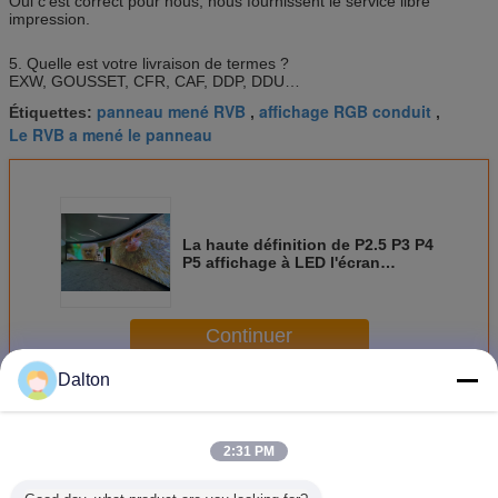
Oui c'est correct pour nous, nous fournissent le service libre
impression.
5. Quelle est votre livraison de termes ?
EXW, GOUSSET, CFR, CAF, DDP, DDU…
panneau mené RVB
affichage RGB conduit
Étiquettes:
,
,
Le RVB a mené le panneau
La haute définition de P2.5 P3 P4
P5 affichage à LED l'écran
polychrome flexible
Continuer
Dalton
Le RVB a mené l'écran
Plus
2:31 PM