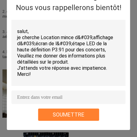
Nous vous rappellerons bientôt!
comme fond ; événements d'étape, concerts, exposition etc. de
2.
musique.
annonces commerciales l'en public ; centre commercial,
3.
aéroports, souterrain etc.
l'exposition rapportent l'information ; souterrain, station de train,
4.
tache de touristes etc.
SOUMETTRE