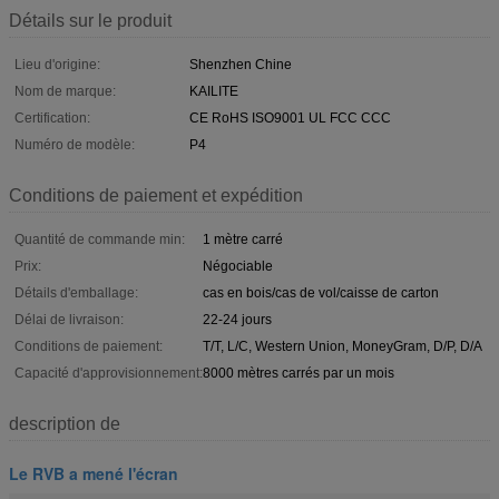
Détails sur le produit
Lieu d'origine:
Shenzhen Chine
Nom de marque:
KAILITE
Certification:
CE RoHS ISO9001 UL FCC CCC
Numéro de modèle:
P4
Conditions de paiement et expédition
Quantité de commande min:
1 mètre carré
Prix:
Négociable
Détails d'emballage:
cas en bois/cas de vol/caisse de carton
Délai de livraison:
22-24 jours
Conditions de paiement:
T/T, L/C, Western Union, MoneyGram, D/P, D/A
Capacité d'approvisionnement:
8000 mètres carrés par un mois
description de
Le RVB a mené l'écran