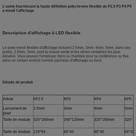
L'usine fournissant la haute définition polychrome flexible de P2.5 P3 P4 P5
a mené l'affichage
Description d'affichage à LED flexible
Le pixel mené flexible d'affichage incluent 2.5mm, 3mm, 4mm, 5mm, dans ces
pixels, 2.5mm, 3mm, sont la chaud-vente et les séries rentables les plus
élevées. Vous pouvez l'employer dans la chambre pour la conférence ou fixe
dans un certain endroit comme panneau d'affichage ou fond.
Détails de produit
Article
KP2.5
KP3
KP4
KP5
Lancement de
2.5mm
3mm
4mm
5mm
pixel
Taille de module
320*160mm
240*120mm
320*160mm
320*1
Taille de module
128*64
80*40
80*40
64*32