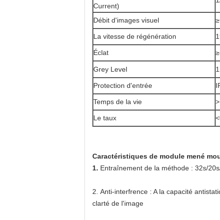
1
Current)
Débit d'images visuel
≥
La vitesse de régénération
1
Éclat
≥
Grey Level
1
Protection d'entrée
I
Temps de la vie
>
Le taux
<
Caractéristiques de module mené mo
1.
Entraînement de la méthode : 32s/20s
2.
Anti-interfrence : A la capacité antista
clarté de l'image