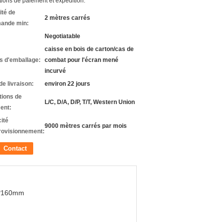
ions de paiement et expédition:
ité de
2 mètres carrés
ande min:
Negotiatable
caisse en bois de carton/cas de
ls d'emballage:
combat pour l'écran mené
incurvé
de livraison:
environ 22 jours
tions de
L/C, D/A, D/P, T/T, Western Union
ent:
ité
9000 mètres carrés par mois
rovisionnement:
Contact
*160mm