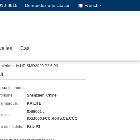
013-8815
Demandez une citation
French
elles
Cas
'intérieur de HD SMD2020 P2.5 P3
P3
s sur le produit:
'origine:
Shenzhen, Chine
e marque:
KAILITE
IOS9001 ,
cation:
IOS2000,FCC,RoHS,CE,CCC
o de modèle:
P2.5 P3