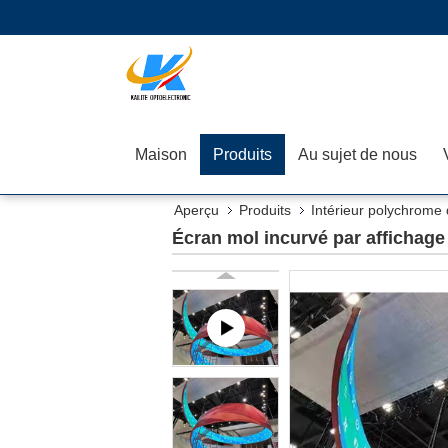
Maison
Produits
Au sujet de nous
Aperçu
Produits
Intérieur polychrome
Écran mol incurvé par affichag