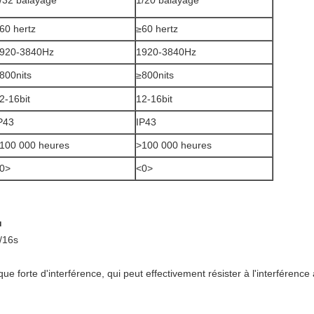
/32 balayage
1/20 balayage
60 hertz
≥60 hertz
920-3840Hz
1920-3840Hz
800nits
≥800nits
2-16bit
12-16bit
P43
IP43
100 000 heures
>100 000 heures
0>
<0>
u
/16s
tique forte d'interférence, qui peut effectivement résister à l'interféren