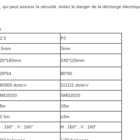
 qui peut assurer la sécurité, évitez le danger de la décharge électriqu
u
2.5
P3
.5mm
3mm
20*160mm
240*120mm
28*64
80*40
60000 dots/㎡
111111 dots/㎡
MD2020
SMD2020
8w
18w
2.5m
≥3m
 : 160° ; V : 160°
H : 160° ; V : 160°