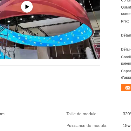
Condit
Quant
comm
Prix:
Détai
Délai 
Condi
paiem
Capac
d'app
mm
Taille de module:
320
Puissance de module:
18w