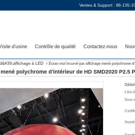
Ventes & Support :
86-135-1
Visite d'usine
Contrôle de qualité
Contactez-nous
Nouv
 d&#39;affichage à LED
Écran mol incurvé par affichage mené polychrome d
e mené polychrome d'intérieur de HD SMD2020 P2.5 
Détail
Lieu d
Nom d
Certifi
Numér