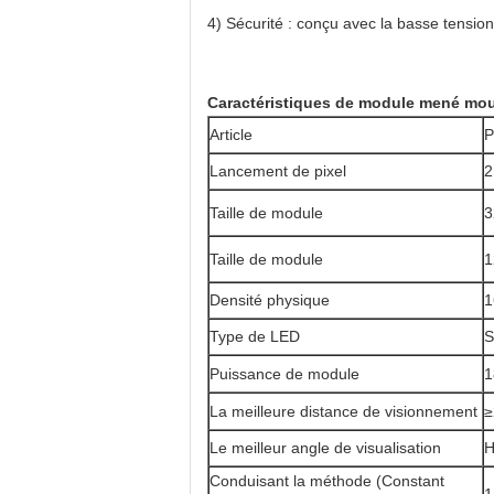
4)
Sécurité : conçu avec la basse tension,
Caractéristiques de module mené mo
Article
P
Lancement de pixel
2
Taille de module
3
Taille de module
1
Densité physique
1
Type de LED
S
Puissance de module
1
La meilleure distance de visionnement
≥
Le meilleur angle de visualisation
H
Conduisant la méthode (Constant