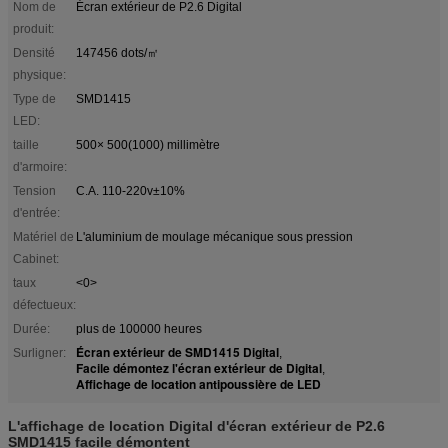
Nom de
Écran extérieur de P2.6 Digital
produit:
Densité
147456 dots/㎡
physique:
Type de
SMD1415
LED:
taille
500× 500(1000) millimètre
d'armoire:
Tension
C.A. 110-220v±10%
d'entrée:
Matériel de
L'aluminium de moulage mécanique sous pression
Cabinet:
taux
<0>
défectueux:
Durée:
plus de 100000 heures
Écran extérieur de SMD1415 Digital
Surligner:
,
Facile démontez l'écran extérieur de Digital
,
Affichage de location antipoussière de LED
L'affichage de location Digital d'écran extérieur de P2.6
SMD1415 facile démontent