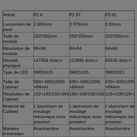
Article
P2.6
P2.97
P3.91
Lancement de
2.604mm
2.976mm
3.91mm
pixel
Taille de
250*250mm
250*250mm
250*250mm
module
Résolution de
96×96
84×84
64×64
module
Densité
147456 dots/㎡
112896 dots/㎡
65536 dots/㎡
physique
Type de LED
SMD1415
SMD1415
SMD1921
Taille de
500× 500(1000)
500× 500(1000)
500× 500(1000)
Cabinet
×84mm
×84mm
×84mm
Résolution de
192×192/192×384
168×168/168×336
128×128/128×2
Cabinet
Matériel de
L'aluminium de
L'aluminium de
L'aluminium de
Cabinet
moulage
moulage
moulage
mécanique sous
mécanique sous
mécanique sous
pression
pression
pression
Manière
Avant/arrière
Avant/arrière
Avant/arrière
d'entretien