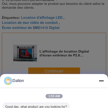
Oui, nous pouvons adapter le produit aux besoins du client selon la
demande des clients.
Location d'affichage LED
Étiquettes:
,
Location de mur vidéo de conduit
,
Écran extérieur de SMD1415 Digital
L'affichage de location Digital
d'écran extérieur de P2.6
SMD1415 facile démontent
Continuer
Dalton
La location extérieure a mené l'écran
Plus
1:53 AM
Good day, what product are you looking for?