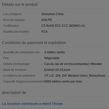
Détails sur le produit
Lieu d'origine:
Shenzhen Chine
Nom de marque:
KAILITE
Certification:
CE RoHS FCC CCC ISO9001 UL
Numéro de modèle:
P2.6
Conditions de paiement et expédition
Quantité de commande min:
2 mètres carrés
Prix:
Négociable
Détails d'emballage:
Cas du cas de vol (recommandez) /Wooden
Délai de livraison:
Environ 22-24 jours
Conditions de paiement:
T/T, L/C, D/A, D/P, Western Union, MoneyGram
Capacité d'approvisionnement:
8000 mètres carrés par mois
description de
La location extérieure a mené l'écran