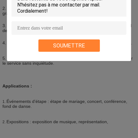
2. la catégorie IP65, s'adaptent à l'environnement extérieur, à la
grande protection contre la poussière et à l'humidité.
3. Polychrome, la haute définition contribuent au grand effet visuel
des pictures&videos sur l'écran.
4. L'intense luminosité, maintiennent clair sous la lumière du soleil.
SOUMETTRE
5. Nous avons équipe professionnelle et expérimentée pour fournir
le service sans inquiétude.
Applications :
Événements d'étape : étape de mariage, concert, conférence,
1.
fond de danse.
Expositions : exposition de musique, représentation,
2.