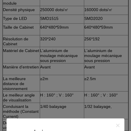
module
Densité physique
250000 dots/㎡
160000 dots/㎡
Type de LED
SMD1515
SMD2020
Taille de Cabinet
640*480*59mm
640*480*59mm
Résolution de
320*240
256*192
Cabinet
Matériel de Cabinet
L'aluminium de
L'aluminium de
moulage mécanique
moulage mécanique
sous pression
sous pression
Manière d'entretien
Avant
Avant
La meilleure
≥2m
≥2.5m
distance de
visionnement
Le meilleur angle
H : 160° ; V : 160°
H : 160° ; V : 160°
de visualisation
Conduisant la
1/40 balayage
1/32 balayage,
méthode (Constant
Current)
Débit d'images
≥60 hertz
≥60 hertz
visuel