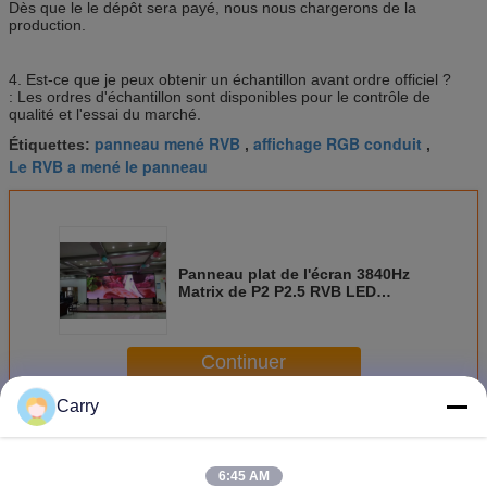
Dès que le le dépôt sera payé, nous nous chargerons de la
production.
4. Est-ce que je peux obtenir un échantillon avant ordre officiel ?
: Les ordres d'échantillon sont disponibles pour le contrôle de
qualité et l'essai du marché.
panneau mené RVB
affichage RGB conduit
Étiquettes:
,
,
Le RVB a mené le panneau
Panneau plat de l'écran 3840Hz
Matrix de P2 P2.5 RVB LED
annonçant l'affichage
Continuer
Carry
Le RVB a mené l'écran
Plus
6:45 AM