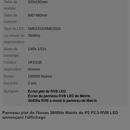
Taille de
320x160mm
module:
Taille de
640*480mm
Cabinet:
Type de LED:
SMD1515/SMD2020
La vitesse de
3840Hz
régénération:
Mode de
1/40s 1/32s
balayage:
Couleur:
1R1G1B
Application:
réunion
Durée:
100000 heures
Garantie:
2 ans
Écran plat de RVB LED
Surligner:
,
Écran du panneau RVB LED de Matrix
,
3840Hz RVB a mené le panneau de Matrix
Panneau plat de l'écran 3840Hz Matrix de P2 P2.5 RVB LED
annonçant l'affichage