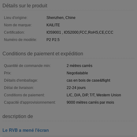
Détails sur le produit
Lieu d'origine:
Shenzhen, Chine
Nom de marque:
KAILITE
Certification:
IOS9001 , IOS2000,FCC,RoHS,CE,CCC
Numéro de modèle:
P2 P2.5
Conditions de paiement et expédition
Quantité de commande min:
2 mètres carrés
Prix:
Negotiatable
Détails d'emballage:
cas en bois de case&flight
Délai de livraison:
22-24 jours
Conditions de paiement:
L/C, D/A, D/P, T/T, Western Union
Capacité d'approvisionnement:
9000 mètres carrés par mois
description de
Le RVB a mené l'écran