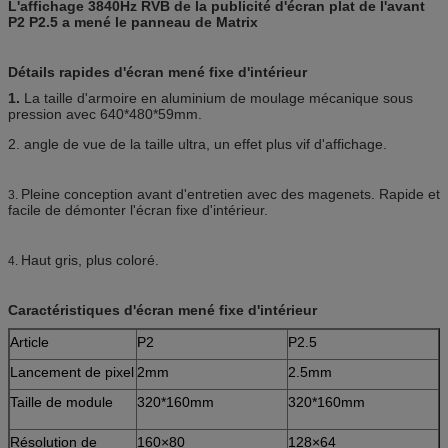
L'affichage 3840Hz RVB de la publicité d'écran plat de l'avant
P2 P2.5 a mené le panneau de Matrix
Détails rapides d'écran mené fixe d'intérieur
1.
La taille d'armoire en aluminium de moulage mécanique sous
pression avec 640*480*59mm.
2. angle de vue de la taille ultra, un effet plus vif d'affichage.
Pleine conception avant d'entretien avec des magenets. Rapide et
3.
facile de démonter l'écran fixe d'intérieur.
Haut gris, plus coloré.
4.
Caractéristiques d'écran mené fixe d'intérieur
Article
P2
P2.5
Lancement de pixel
2mm
2.5mm
Taille de module
320*160mm
320*160mm
Résolution de
160×80
128×64