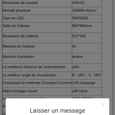
Résolution de module
104×52
Densité physique
105688 dots/㎡
Type de LED
SMD2020
Taille de Cabinet
960*960mm
Résolution de Cabinet
312*156
Matériel de Cabinet
fer
Manière d'entretien
arrière
La meilleure distance de visionnement
≥3m
Le meilleur angle de visualisation
H : 160° ; V : 160°
Conduisant la méthode (Constant Current)
1/26 balayage
Débit d'images visuel
≥60 hertz
La vitesse de régénération
1920-3840Hz
Éclat
≥800nits
Laisser un message
Grey Level
12-16bit