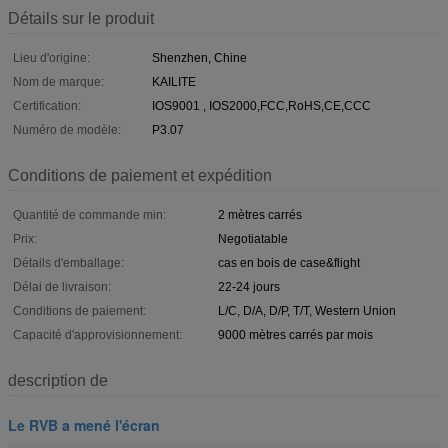
Détails sur le produit
Lieu d'origine:
Shenzhen, Chine
Nom de marque:
KAILITE
Certification:
IOS9001 , IOS2000,FCC,RoHS,CE,CCC
Numéro de modèle:
P3.07
Conditions de paiement et expédition
Quantité de commande min:
2 mètres carrés
Prix:
Negotiatable
Détails d'emballage:
cas en bois de case&flight
Délai de livraison:
22-24 jours
Conditions de paiement:
L/C, D/A, D/P, T/T, Western Union
Capacité d'approvisionnement:
9000 mètres carrés par mois
description de
Le RVB a mené l'écran