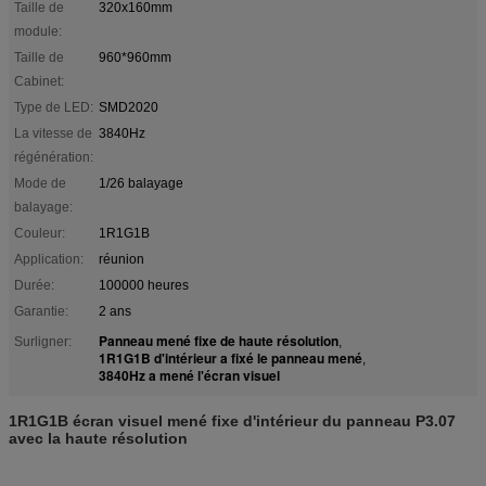
Taille de
320x160mm
module:
Taille de
960*960mm
Cabinet:
Type de LED:
SMD2020
La vitesse de
3840Hz
régénération:
Mode de
1/26 balayage
balayage:
Couleur:
1R1G1B
Application:
réunion
Durée:
100000 heures
Garantie:
2 ans
Panneau mené fixe de haute résolution
Surligner:
,
1R1G1B d'intérieur a fixé le panneau mené
,
3840Hz a mené l'écran visuel
1R1G1B écran visuel mené fixe d'intérieur du panneau P3.07
avec la haute résolution