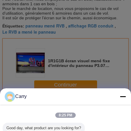
armoires dans 1 cas en bois ;
Pour le marché de location, nous vous proposons le cas de vol
d'utilisation, généralement 6 armoires dans un cas de vol.
Il est sûr de protéger l'écran sur le chemin, aussi économique.
panneau mené RVB
affichage RGB conduit
Étiquettes:
,
,
Le RVB a mené le panneau
1R1G1B écran visuel mené fixe
d'intérieur du panneau P3.07
avec la haute résolution
Continuer
Carry
Le RVB a mené l'écran
Plus
8:25 PM
Good day, what product are you looking for?