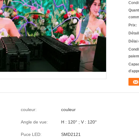
Condit
Quant
comm
Prix:
Détai
Délai 
Condi
paiem
Capac
d'app
couleur:
couleur
Angle de vue:
H : 120° ; V : 120°
Puce LED:
SMD2121