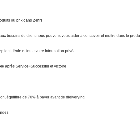
oduits ou prix dans 24hrs
x besoins du client nous pouvons vous aider à concevoir et mettre dans le produ
tion idéale et toute votre information privée
e après Service=Successful et victoire
on, équilibre de 70% à payer avant de dleiverying
andes