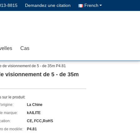
013-8815
Demandez une citation
French
elles
Cas
nce de visionnement de 5 - de 35m P4.81
 de visionnement de 5 - de 35m
s sur le produit:
'origine:
La Chine
e marque:
kAILITE
cation:
CE, FCC,RoHS
o de modèle:
P4.81