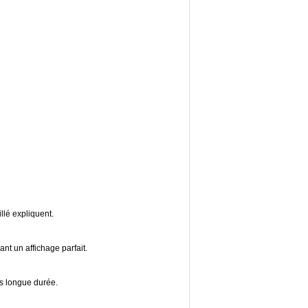
llé expliquent.
ant un affichage parfait.
us longue durée.