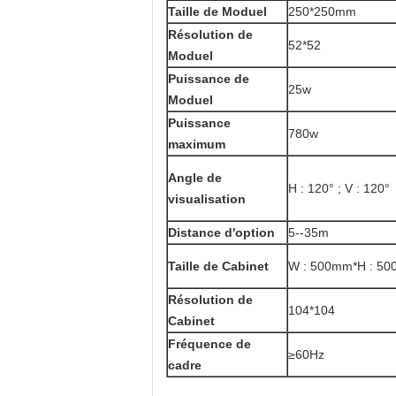
Taille de Moduel
250*250mm
Résolution de
52*52
Moduel
Puissance de
25w
Moduel
Puissance
780w
maximum
Angle de
H : 120° ; V : 120°
visualisation
Distance d'option
5--35m
Taille de Cabinet
W : 500mm*H : 5
Résolution de
104*104
Cabinet
Fréquence de
≥60Hz
cadre