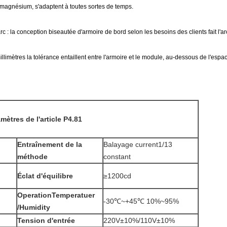
 magnésium, s'adaptent à toutes sortes de temps.
 : la conception biseautée d'armoire de bord selon les besoins des clients fait l'ar
imètres la tolérance entaillent entre l'armoire et le module, au-dessous de l'espa
mètres de l'article P4.81
Entraînement de la
Balayage current1/13
méthode
constant
Éclat d'équilibre
≥1200cd
OperationTemperatuer
-30℃~+45℃ 10%~95%
/Humidity
Tension d'entrée
220V±10%/110V±10%