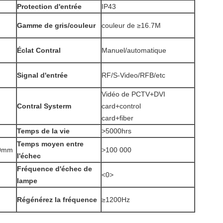
Protection d'entrée
IP43
Gamme de gris/couleur
couleur de ≥16.7M
Éclat Contral
Manuel/automatique
Signal d'entrée
RF/S-Video/RFB/etc
Vidéo de PCTV+DVI
Contral Systerm
card+control
card+fiber
Temps de la vie
>5000hrs
Temps moyen entre
00mm
>100 000
l'échec
Fréquence d'échec de
<0>
lampe
Régénérez la fréquence
≥1200Hz