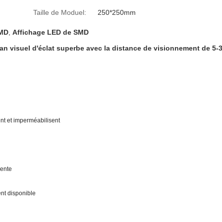
Taille de Moduel:
250*250mm
SMD
,
Affichage LED de SMD
an visuel d'éclat superbe avec la distance de visionnement de 5-
ent et imperméabilisent
vente
ent disponible