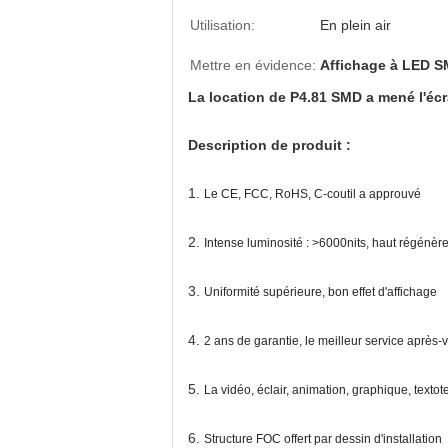
Utilisation:
En plein air
Mettre en évidence:
Affichage à LED 
La location de P4.81 SMD a mené l'écr
Description de produit :
1.
Le CE, FCC, RoHS, C-coutil a approuvé
2.
Intense luminosité : >6000nits, haut régénèr
3.
Uniformité supérieure, bon effet d'affichage
4.
2 ans de garantie, le meilleur service après-
5.
La vidéo, éclair, animation, graphique, textot
6.
Structure FOC offert par dessin d'installation