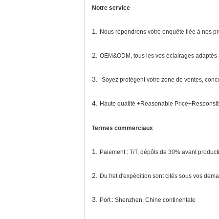
Notre service
1.
Nous répondrons votre enquête liée à nos pr
2.
OEM&ODM, tous les vos éclairages adaptés au
3.
Soyez protègent votre zone de ventes, concep
4.
Haute qualité +Reasonable Price+Responsibl
Termes commerciaux
1.
Paiement : T/T, dépôts de 30% avant producti
2.
Du fret d'expédition sont cités sous vos dem
3.
Port : Shenzhen, Chine continentale