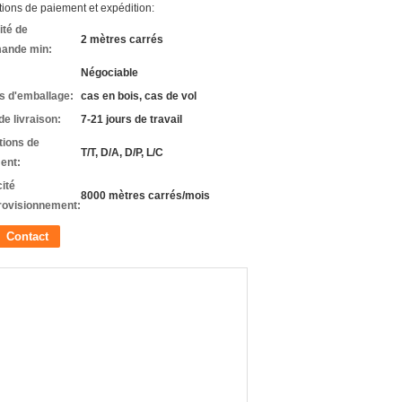
ions de paiement et expédition:
ité de
2 mètres carrés
ande min:
Négociable
ls d'emballage:
cas en bois, cas de vol
de livraison:
7-21 jours de travail
tions de
T/T, D/A, D/P, L/C
ent:
ité
8000 mètres carrés/mois
rovisionnement:
Contact