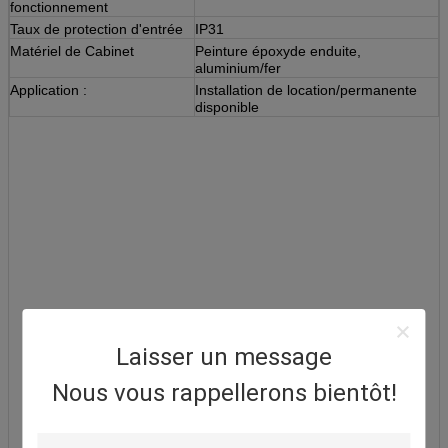
fonctionnement
Taux de protection d'entrée
IP31
Matériel de Cabinet
Peinture époxyde enduite,
aluminium/fer
Application :
Installation de location/permanente
disponible
Laisser un message
Nous vous rappellerons bientôt!