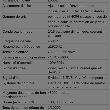
Puissance moyen
≤850w
Ajustement d'éclat
Ajustez selon l'environnement
logiciel d'éclat (0%-100%adjustable)
Gamme de gris
point par point 4096 classes grises de
chaque couleur, correction de γ de 16
bits disponible
Conduisez le mode
1/16 balayage dynamique, courant
constant
Fréquence de vue
≥60HZ
Régénérez la fréquence
≥1920HZ
Tension d'entrée
C.A. 90~260 volts
La température d'opération
40℃~ +60℃
-
Humidité d'opération
10%~90%
Signal d'entrée
vidéo, s-videl, signal numérique etc.
de RVB.
Signal d'Inout
S-vidéo, rf, RVB, Yuv, YC, composé…
Système de contrôle
Carte de DVI + carte ordre de maître
+ carte de récepteur
Moyenne des temps de bon
5000 heures
>
fonctionnement
Durée (éclat de 50%)
100, 000 heures
Taux de point de défaut de
1/10000