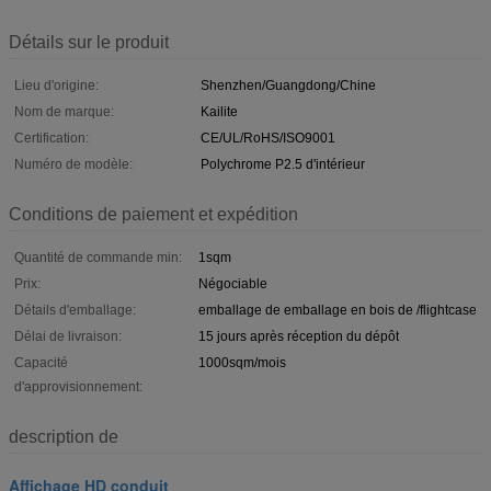
Détails sur le produit
Lieu d'origine:
Shenzhen/Guangdong/Chine
Nom de marque:
Kailite
Certification:
CE/UL/RoHS/ISO9001
Numéro de modèle:
Polychrome P2.5 d'intérieur
Conditions de paiement et expédition
Quantité de commande min:
1sqm
Prix:
Négociable
Détails d'emballage:
emballage de emballage en bois de /flightcase
Délai de livraison:
15 jours après réception du dépôt
Capacité
1000sqm/mois
d'approvisionnement:
description de
Affichage HD conduit