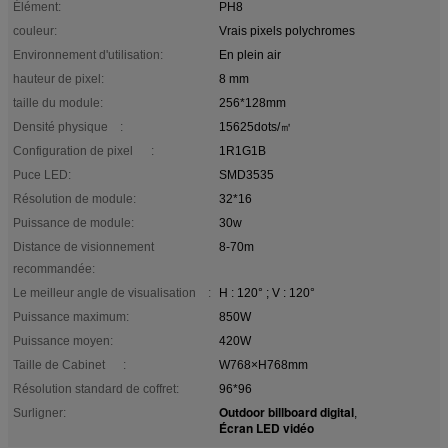
Élément:
PH8
couleur:
Vrais pixels polychromes
Environnement d'utilisation:
En plein air
hauteur de pixel:
8 mm
taille du module:
256*128mm
Densité physique :
15625dots/㎡
Configuration de pixel :
1R1G1B
Puce LED:
SMD3535
Résolution de module:
32*16
Puissance de module:
30w
Distance de visionnement
8-70m
recommandée:
Le meilleur angle de visualisation :
H : 120° ; V : 120°
Puissance maximum:
850W
Puissance moyen:
420W
Taille de Cabinet :
W768×H768mm
Résolution standard de coffret:
96*96
Outdoor billboard digital
Surligner:
,
Écran LED vidéo