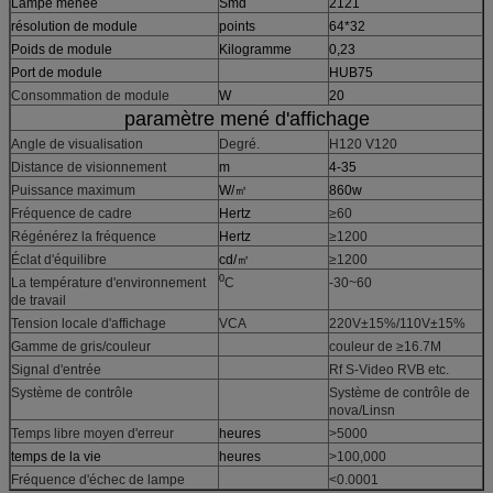
Lampe menée
Smd
2121
résolution de module
points
64*32
Poids de module
Kilogramme
0,23
Port de module
HUB75
Consommation de module
W
20
paramètre mené d'affichage
Angle de visualisation
Degré.
H120 V120
Distance de visionnement
m
4-35
Puissance maximum
W/㎡
860w
Fréquence de cadre
Hertz
≥60
Régénérez la fréquence
Hertz
≥1200
Éclat d'équilibre
cd/㎡
≥1200
0
La température d'environnement
C
-30~60
de travail
Tension locale d'affichage
VCA
220V±15%/110V±15%
Gamme de gris/couleur
couleur de ≥16.7M
Signal d'entrée
Rf S-Video RVB etc.
Système de contrôle
Système de contrôle de
nova/Linsn
Temps libre moyen d'erreur
heures
>5000
temps de la vie
heures
>100,000
Fréquence d'échec de lampe
<0.0001