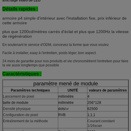
affichage vidéo de LED
Détails rapides :
armoire p4 simple d'intérieur avec l'installation fixe, prix inférieur de
cette armoire
plus que 1200cd/mètres carrés d'éclat et plus que 1200Hz la vitesse
de régénération
En soutenant le service d'ODM, concevez la forme que vous voulez
Facile à installer, eaay à l'entretien, poids léger, bon aspect.
24 mois de garantie pour nos produits et vie chronomètrent l'entretien pour faire
la vie aussi longtemps que possible
Caractéristiques :
paramètre mené de module
Paramètres techniques
UNITÉ
valeurs de paramètres
Lancement de pixel
millimètre
4
taille de module
millimètre
256*128
Densité physique
dots/㎡
62500
Configuration de pixel
RVB
1,1,1
Entraînement de la méthode
Courant constant
1/16scan