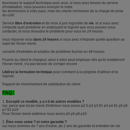
fournissez le support technique pour vous. si vous avez besoin du service
d'installation, nous pouvons envoyer le notre
les techniciens à votre pays, mais les clients ont besoin de la charge de prise
du coût
Service
libre d'entretien
et de mise à jour logicielle de
vie
. et si vous avez
n'importe quel problème en employant le logiciel que vous pouvez nous
contacter, et nous résoudra le problème pour vous en 24 heures
nous réponse vous
dans 24 houres
si vous avez n'importe quelle question au
sujet de l'écran mené,
conseils d'entretien et solution de problème fournie en 48 heures.
Fournir au client le chargeur, ainsi à elles peut employer dès qu'ils installeront
l'écran mené, n'a pas besoin de corriger encore
Libérez la formation technique
pour comment à la poignée d'utiliser-et le
logiciel.
Rapport de cheminement de satisfaction du client.
FAQ :
1.
Excepté ce modèle, y a-t-il de autres modèles ?
oui, parce que écran mené d'intérieur nous avons p2.5 p3 p3.91 p4 p4.81 p5 p6
p7.62 p10
Pour l'écran mené extérieur nous avons p5 p6 p8 p10
2.
Êtes-vous usine ? et votre garantie ?
oui nous sommes de 7 ans d'usine, de 2 ans de garantie et entretien de vie