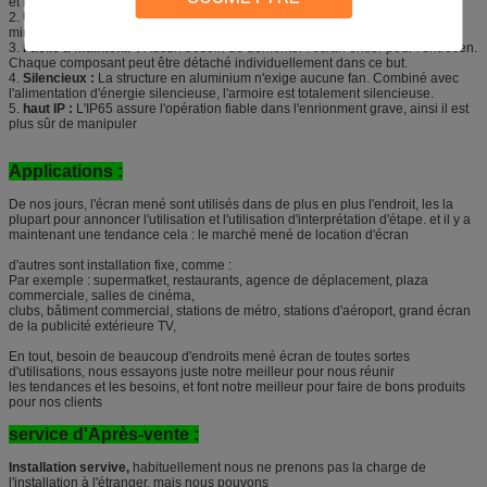
et le transport.
2.
Ultra mince :
l'armoire pour l'écran p4 mené par location d'intérieur est
mince, ainsi il est beau et facile au démontage et au transport
3.
Facile à maintenir :
Aucun besoin de démonter l'écran entier pour l'entretien.
Chaque composant peut être détaché individuellement dans ce but.
4.
Silencieux :
La structure en aluminium n'exige aucune fan. Combiné avec
l'alimentation d'énergie silencieuse, l'armoire est totalement silencieuse.
5.
haut IP :
L'IP65 assure l'opération fiable dans l'enrionment grave, ainsi il est
plus sûr de manipuler
Applications :
De nos jours, l'écran mené sont utilisés dans de plus en plus l'endroit, les la
plupart pour annoncer l'utilisation et l'utilisation d'interprétation d'étape. et il y a
maintenant une tendance cela : le marché mené de location d'écran
d'autres sont installation fixe, comme :
Par exemple : supermatket, restaurants, agence de déplacement, plaza
commerciale, salles de cinéma,
clubs, bâtiment commercial, stations de métro, stations d'aéroport, grand écran
de la publicité extérieure TV,
En tout, besoin de beaucoup d'endroits mené écran de toutes sortes
d'utilisations, nous essayons juste notre meilleur pour nous réunir
les tendances et les besoins, et font notre meilleur pour faire de bons produits
pour nos clients
service d'Après-vente :
Installation servive,
habituellement nous ne prenons pas la charge de
l'installation à l'étranger, mais nous pouvons