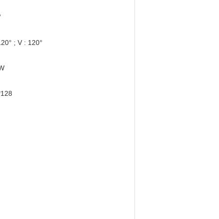
W
120° ; V : 120°
W
*128