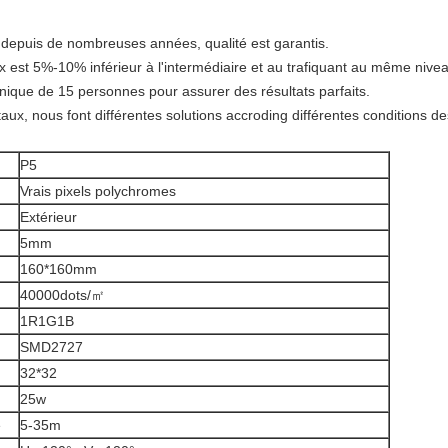
depuis de nombreuses années, qualité est garantis.
 est 5%-10% inférieur à l'intermédiaire et au trafiquant au même nive
hnique de 15 personnes pour assurer des résultats parfaits.
aux, nous font différentes solutions accroding différentes conditions des
P5
Vrais pixels polychromes
Extérieur
5mm
160*160mm
40000dots/㎡
1R1G1B
SMD2727
32*32
25w
e
5-35m