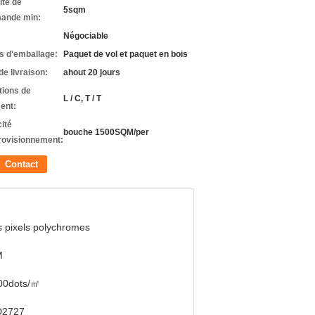
ité de
5sqm
ande min:
Négociable
ls d'emballage:
Paquet de vol et paquet en bois
de livraison:
ahout 20 jours
tions de
L / C, T / T
ent:
ité
bouche 1500SQM/per
rovisionnement:
Contact
s pixels polychromes
M
00dots/㎡
2727