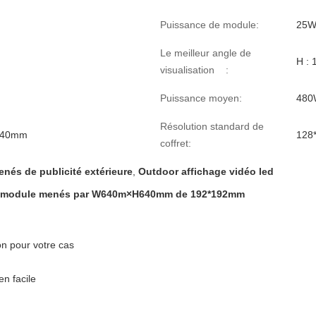
Puissance de module:
25
Le meilleur angle de
H : 
visualisation :
Puissance moyen:
480
Résolution standard de
640mm
128
coffret:
nés de publicité extérieure
,
Outdoor affichage vidéo led
ran/module menés par W640m×H640mm de 192*192mm
on pour votre cas
en facile