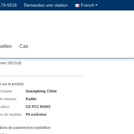
179-5516
Demandez une citation
French
elles
Cas
192mm 1R1G1B
s sur le produit:
'origine:
Guangdong, Chine
e marque:
Kailite
cation:
CE FCC ROHS
o de modèle:
P5 extérieur
ions de paiement et expédition: