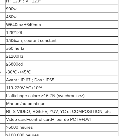
H : 120° ; V : 120°
900w
480w
W640m×H640mm
128*128
1/8Scan, courant constant
≥60 hertz
≥1200Hz
≥6800cd
é
-30℃~+45℃
Avant : IP 67 ; Dos : IP65
110-220V AC±10%
L'affichage colore ≥16.7N (synchronisez)
Manuel/automatique
Rf, S-VIDEO, RGBHV, YUV, YC et COMPOSITION, etc.
Vidéo card+control card+fiber de PCTV+DVI
>5000 heures
>100 000 heures