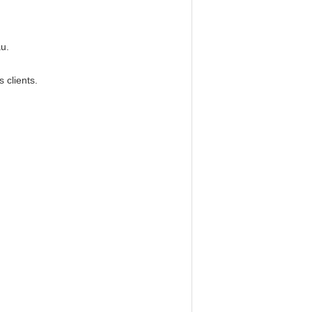
au.
 clients.