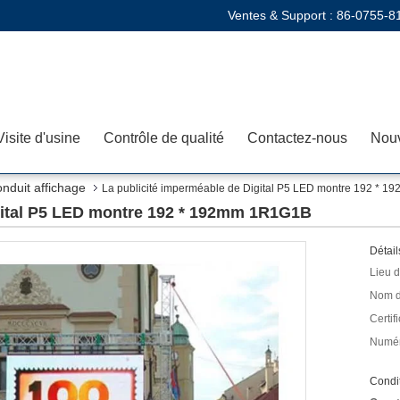
Ventes & Support :
86-0755-8
Visite d'usine
Contrôle de qualité
Contactez-nous
Nouv
onduit affichage
La publicité imperméable de Digital P5 LED montre 192 * 
gital P5 LED montre 192 * 192mm 1R1G1B
Détail
Lieu d
Nom d
Certifi
Numér
Condit