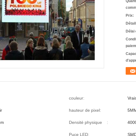
Quant
comm
Prix:
Détai
Délai 
Condi
paiem
Capac
d'app
couleur:
Vrai
ir
hauteur de pixel:
5M
mm
Densité physique :
400
Puce LED:
SMD