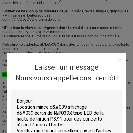
avons les contrôles stricts de qualité.
Soutien de beaucoup de dossiers de jeu :
vidéos, textes, images, graphiques,
PPT, flashes et toutes sources
de la TV, VCD, DVD et ainsi de suite
HD et haut la vitesse de régénération :
la résolution pour chaque module
mené est 32*16, ainsi si le visionnement
la distance est de 10 mètres ou plus, l'effet est assez bon pour ce modèle.
Polychrome :
adoptez SMD3535 3 dans des lampes menées par 1, excellente
interprétation de couleur et montrez
contenu du meilleur et de la réalité visuels
Adoption de la technologie imperméable pour protéger le module mené contre
l'eau
Laisser un message
avantages :
Nous vous rappellerons bientôt!
1.
7 ans d'usine,
nous sommes fabricant mené d'écran pendant 7 années, nous
avons une expérience riche dedans
l'affichage mené extérieur et d'intérieur, qualité est garanti
2.
l'avantage des prix,
puisque nous sommes usine, notre prix est 5%-10%
inférieur à l'intermédiaire et
trafiquant au même niveau
3.
ventes professionnelles et équipe technique
de 35 personnes pour assurer
des résultats parfaits
4.
Notre principe : mettez les coustomers à
l'
esprit
, les besoins des clients
sont fondamentaux à nous, nous font
différentes solutions accroding différentes conditions des clients
5.
le
taux
de
référence de client
jusqu'à
de
60%
, notre réputation est bon dans