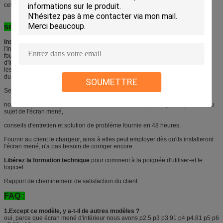
cette industrie
service d'Après-vente :
Installation servive,
habituellement nous ne prenons pas la charge de
l'installation à l'étranger, mais nous pouvons
fournissez le support technique pour vous. si vous avez besoin du service
d'installation, nous pouvons envoyer le notre
les techniciens à votre pays, mais les clients ont besoin de la charge de prise
du coût
SOUMETTRE
Service
libre d'entretien
et de mise à jour logicielle de
vie
.
nous réponse vous
dans 24 houres
si vous avez n'importe quelle question au
sujet de l'écran mené,
conseils d'entretien et solution de problème fournie en 48 heures.
Fournir au client le chargeur, ainsi à elles peut employer dès qu'ils installeront
l'écran mené, n'a pas besoin de corriger encore
Libérez la formation technique
pour comment à la poignée d'utiliser-et le
logiciel.
Rapport de cheminement de satisfaction du client.
FAQ :
1.Except ce modèle, y a-t-il de autres modèles ?
oui, parce que écran mené d'intérieur nous avons p2.5 p3 p3.91 p4 p4.81 p5 p6