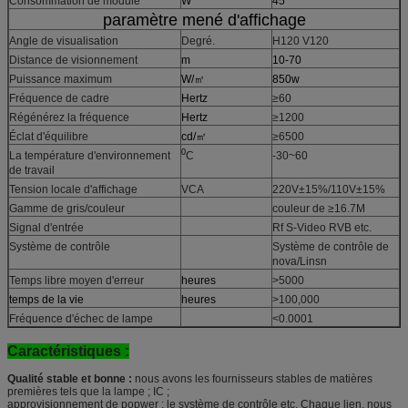
Consommation de module
W
45
paramètre mené d'affichage
Angle de visualisation
Degré.
H120 V120
Distance de visionnement
m
10-70
Puissance maximum
W/㎡
850w
Fréquence de cadre
Hertz
≥60
Régénérez la fréquence
Hertz
≥1200
Éclat d'équilibre
cd/㎡
≥6500
0
La température d'environnement
C
-30~60
de travail
Tension locale d'affichage
VCA
220V±15%/110V±15%
Gamme de gris/couleur
couleur de ≥16.7M
Signal d'entrée
Rf S-Video RVB etc.
Système de contrôle
Système de contrôle de
nova/Linsn
Temps libre moyen d'erreur
heures
>5000
temps de la vie
heures
>100,000
Fréquence d'échec de lampe
<0.0001
Caractéristiques :
Qualité stable et bonne :
nous avons les fournisseurs stables de matières
premières tels que la lampe ; IC ;
approvisionnement de popwer ; le système de contrôle etc. Chaque lien, nous