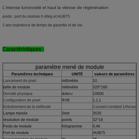
L'intense luminosité et haut la vitesse de régénération
poids : port du module 0.46kg et HUB75
2 ans maintence de temps de garantie et de vie
Caractéristiques :
paramètre mené de module
Paramètres techniques
UNITÉ
valeurs de paramètres
Lancement de pixel
millimètre
10
taille de module
millimètre
320*160
Densité physique
dots/㎡
10000
Configuration de pixel
RVB
1,1,1
Entraînement de la méthode
Courant constant 1/4scan
Lampe menée
Smd
3535
résolution de module
points
32*16
Poids de module
Kilogramme
0,46
Port de module
HUB75