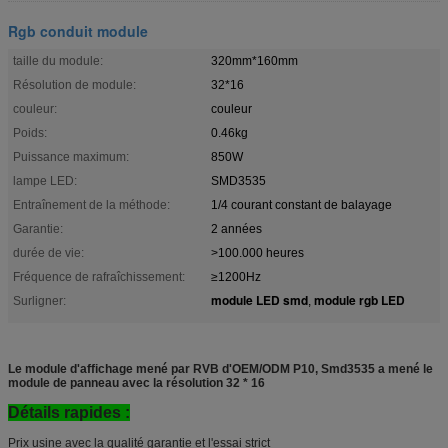
Rgb conduit module
taille du module:
320mm*160mm
Résolution de module:
32*16
couleur:
couleur
Poids:
0.46kg
Puissance maximum:
850W
lampe LED:
SMD3535
Entraînement de la méthode:
1/4 courant constant de balayage
Garantie:
2 années
durée de vie:
>100.000 heures
Fréquence de rafraîchissement:
≥1200Hz
module LED smd
module rgb LED
Surligner:
,
Le module d'affichage mené par RVB d'OEM/ODM P10, Smd3535 a mené le
module de panneau avec la résolution 32 * 16
Détails rapides :
Prix usine avec la qualité garantie et l'essai strict