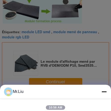
module LED smd
module mené de panneau
Étiquettes:
,
,
module rgb LED
Le module d'affichage mené par
RVB d'OEM/ODM P10, Smd3535 a
mené le module de panneau avec
la résolution 32 * 16
Continuer
Mr.Liu
Rgb conduit module
Plus
10:56 AM