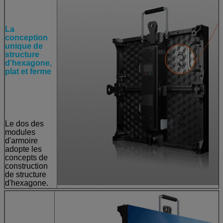
La
conception
unique de
structure
d'hexagone,
plat et ferme
Le dos des
modules
d'armoire
adopte les
concepts de
construction
de structure
d'hexagone.
Ce genre de
structure en
aluminium
assure la