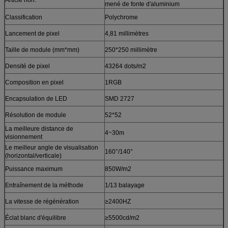
mené de fonte d'aluminium
Classification
Polychrome
Lancement de pixel
4,81 millimètres
Taille de module (mm*mm)
250*250 millimètre
Densité de pixel
43264
dots/m2
Composition en pixel
1RGB
Encapsulation de LED
SMD 2727
Résolution de module
52*52
La meilleure distance de
4~30m
visionnement
Le meilleur angle de visualisation
160°/140°
(horizontal/verticale)
Puissance maximum
850W/m2
Entraînement de la méthode
1/13 balayage
La vitesse de régénération
≥2400HZ
Éclat blanc d'équilibre
≥5500cd/m2