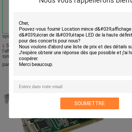
Nous vous rappellerons bient
système de contrôle
Système synchrone (ventes de contact si vous voudriez
1.
l'affichage mené avec Linsn ou NovaStar ou tout autre
système de contrôle de marque)
par exemple : MSD300+MRV300
SOUMETTRE