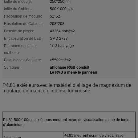
taille du module:
250*250mm
taille du Cabinet:
500*1000mm
Résolution de module:
52*52
Résolution de Cabinet:
208*208
Densité de pixels:
43264 dots/m2
Encapsulation de LED:
SMD 2727
Entraînement de la
1/13 balayage
méthode:
Éclat blanc d'équilibre:
≥5500cd/m2
affichage RGB conduit
Surligner:
,
Le RVB a mené le panneau
P4.81 extérieur avec le matériel d'alliage de magnésium de
moulage en matrice d'intense luminosité
P4.81 500*100mm extérieurs meurent écran de visualisation mené de fonte
d'aluminium
P4.81 meurent écran de visualisation
Article non.