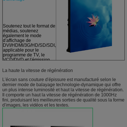
Soutenez tout le format de
médias, soutenez
également le mode
d'affichage de
DVI/HDMI/3G/HD/SD/SDI,
applicable pour le
programme de TV, le
VCD/DVD et l'émission
en direct. Mode futé
disponible (facultatif) pour
La haute la vitesse de régénération
surveiller les heures de
travail et la température
L'écran sans couture d'épissure est manufacturé selon le
globales de chaque
dernier mode de balayage technologie-dynamique qui offre
armoire. Hotplug dans
un plus intense luminosité et haut la vitesse de régénération.
l'alimentation d'énergie.
Il comporte un haut la vitesse de régénération de 1000Hz
fini, produisant les meilleures sorties de qualité sous la forme
d'images, les vidéos et les textes.