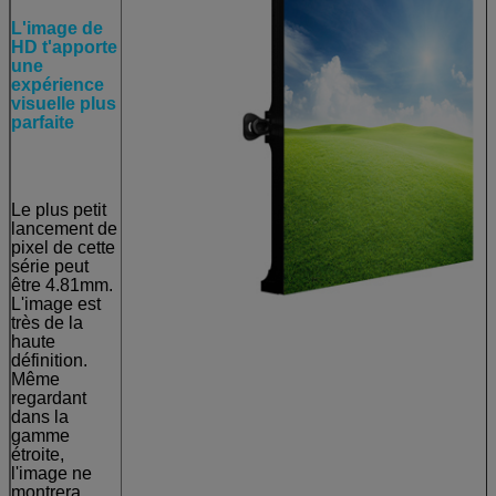
caractéristique
de la fermeté
L'image de
et de la
HD t'apporte
planéité au
une
plus grand
expérience
degré. L'écran
visuelle plus
entier est de
parfaite
caractéristique
typique après
avoir été
réuni.
Le plus petit
lancement de
pixel de cette
série peut
être 4.81mm.
L'image est
très de la
haute
définition.
Même
regardant
dans la
gamme
étroite,
l'image ne
montrera