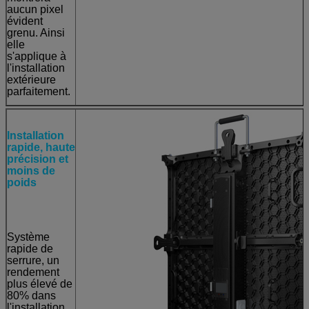
aucun pixel
évident
grenu. Ainsi
elle
s'applique à
l'installation
extérieure
parfaitement.
Installation
rapide, haute
précision et
moins de
poids
Système
rapide de
serrure, un
rendement
plus élevé de
80% dans
l'installation.