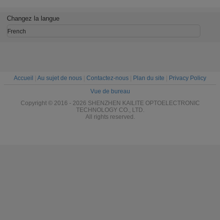
points du pixel
visuel pour les
de P8 pour la
Digital d
10000/㎡ 320 *
points 1R1G1B
publicité
de
160mm
40000/㎡ des
manifest
Changez la langue
gares routières
sportives
160*160mm
LE
French
Accueil
|
Au sujet de nous
|
Contactez-nous
|
Plan du site
|
Privacy Policy
Vue de bureau
Copyright © 2016 - 2026 SHENZHEN KAILITE OPTOELECTRONIC
TECHNOLOGY CO., LTD.
All rights reserved.