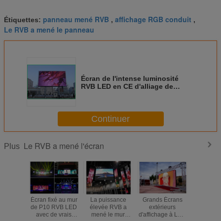
panneau mené RVB
affichage RGB conduit
Étiquettes:
,
,
Le RVB a mené le panneau
Écran de l'intense luminosité
RVB LED en CE d'alliage de
magnésium de moulage en
matrice/UL SMD2727
Continuer
Le RVB a mené l'écran
Plus
Écran fixé au mur
La puissance
Grands Écrans
Afficha
de P10 RVB LED
élevée RVB a
extérieurs
paramèt
avec de vrais
mené le mur
d'affichage à LED
l'écran