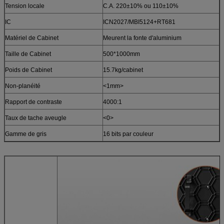
Tension locale
C.A. 220±10% ou 110±10%
IC
ICN2027/MBI5124+RT681
Matériel de Cabinet
Meurent la fonte d'aluminium
Taille de Cabinet
500*1000mm
Poids de Cabinet
15.7kg/cabinet
Non-planéité
<1mm>
Rapport de contraste
4000:1
Taux de tache aveugle
<0>
Gamme de gris
16 bits par couleur