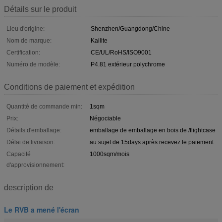
Détails sur le produit
Lieu d'origine:
Shenzhen/Guangdong/Chine
Nom de marque:
Kailite
Certification:
CE/UL/RoHS/ISO9001
Numéro de modèle:
P4.81 extérieur polychrome
Conditions de paiement et expédition
Quantité de commande min:
1sqm
Prix:
Négociable
Détails d'emballage:
emballage de emballage en bois de /flightcase
Délai de livraison:
au sujet de 15days après recevez le paiement
Capacité
1000sqm/mois
d'approvisionnement:
description de
Le RVB a mené l'écran