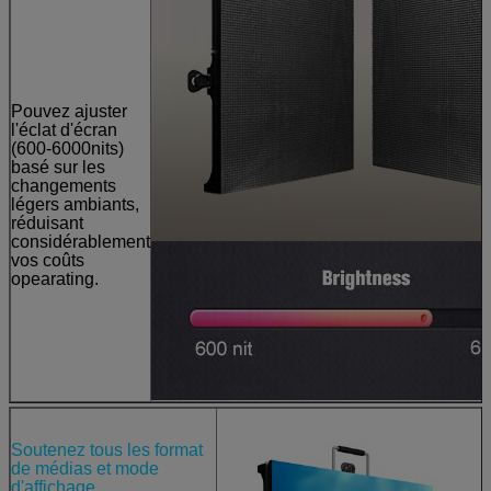
Pouvez ajuster
l'éclat d'écran
(600-6000nits)
basé sur les
changements
légers ambiants,
réduisant
considérablement
vos coûts
opearating.
Soutenez tous les format
de médias et mode
d'affichage