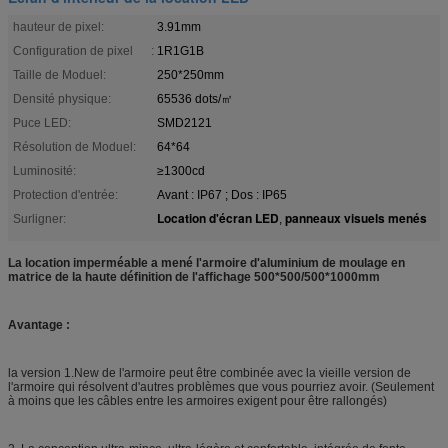
hauteur de pixel:
3.91mm
Configuration de pixel :
1R1G1B
Taille de Moduel:
250*250mm
Densité physique:
65536 dots/㎡
Puce LED:
SMD2121
Résolution de Moduel:
64*64
Luminosité:
≥1300cd
Protection d'entrée:
Avant : IP67 ; Dos : IP65
Location d'écran LED
panneaux visuels menés
Surligner:
,
La location imperméable a mené l'armoire d'aluminium de moulage en
matrice de la haute définition de l'affichage 500*500/500*1000mm
Avantage :
la version 1.New de l'armoire peut être combinée avec la vieille version de
l'armoire qui résolvent d'autres problèmes que vous pourriez avoir. (Seulement
à moins que les câbles entre les armoires exigent pour être rallongés)