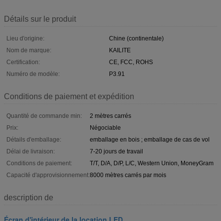
Détails sur le produit
Lieu d'origine:
Chine (continentale)
Nom de marque:
KAILITE
Certification:
CE, FCC, ROHS
Numéro de modèle:
P3.91
Conditions de paiement et expédition
Quantité de commande min:
2 mètres carrés
Prix:
Négociable
Détails d'emballage:
emballage en bois ; emballage de cas de vol
Délai de livraison:
7-20 jours de travail
Conditions de paiement:
T/T, D/A, D/P, L/C, Western Union, MoneyGram
Capacité d'approvisionnement:
8000 mètres carrés par mois
description de
Écran d'intérieur de la location LED