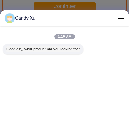
1000mm
Continuer
Candy Xu
Écran d'intérieur de la location LED
Plus
1:10 AM
Good day, what product are you looking for?
Écran LED de
Location d'écran
Taille d'intérieur
Le grand 
location à
menée par Super
polychrome de
mené de l
l'intérieur
Slim en
panneau de la
P2.9 de ri
1300cd/m2
aluminium de
location SMD
étape a m
P3.91 P4.81 avec
250mm*250mm
location 
le processeur
d'écran de la
pour 
Changez la langue
visuel pour le
location P3.91
événem
concert
LED de HD
French
Accueil
|
Au sujet de nous
|
Contactez-nous
|
Plan du site
|
Privacy Policy
Vue de bureau
Copyright © 2016 - 2026 SHENZHEN KAILITE OPTOELECTRONIC