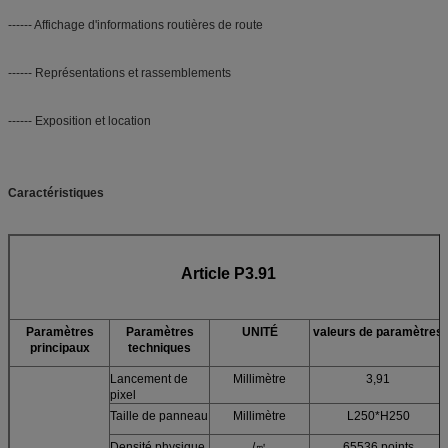
------ Affichage d'informations routières de route
------ Représentations et rassemblements
------ Exposition et location
Caractéristiques
Article P3.91
Paramètres
Paramètres
UNITÉ
valeurs de paramètres
principaux
techniques
Lancement de
Millimètre
3,91
pixel
Taille de panneau
Millimètre
L250*H250
Densité physique
/㎡
65536 points