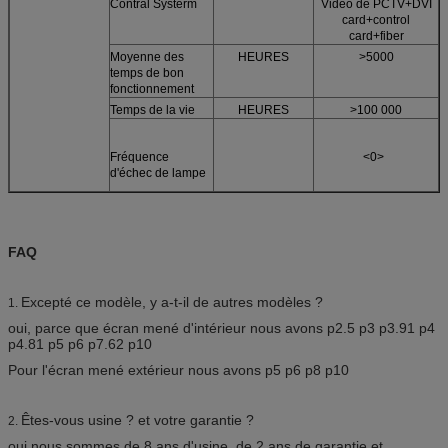
Contral Systerm
Vidéo de PCTV+DVI
card+control
card+fiber
Moyenne des
HEURES
>5000
temps de bon
fonctionnement
Temps de la vie
HEURES
>100 000
Fréquence
<0>
d'échec de lampe
FAQ
Excepté ce modèle, y a-t-il de autres modèles ?
1.
oui, parce que écran mené d'intérieur nous avons p2.5 p3 p3.91 p4
p4.81 p5 p6 p7.62 p10
Pour l'écran mené extérieur nous avons p5 p6 p8 p10
Êtes-vous usine ? et votre garantie ?
2.
oui nous sommes de 8 ans d'usine, de 2 ans de garantie et