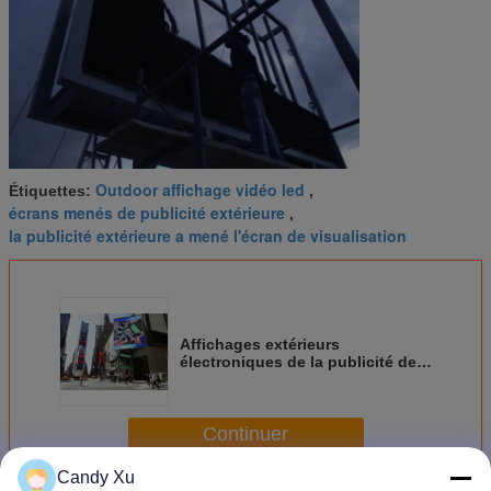
Outdoor affichage vidéo led
Étiquettes:
,
écrans menés de publicité extérieure
,
la publicité extérieure a mené l'écran de visualisation
Affichages extérieurs
électroniques de la publicité de
P6 LED avec le balayage
constant du courant 1/8 de RVB
Continuer
Candy Xu