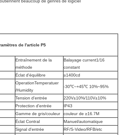
, soutiennent beaucoup de genres de logiciel
ramètres de l'article P5
Entraînement de la
Balayage current1/16
méthode
constant
Éclat d'équilibre
≥1400cd
OperationTemperatuer
-30℃~+45℃ 10%~95%
/Humidity
Tension d'entrée
220V±10%/110V±10%
Protection d'entrée
IP43
Gamme de gris/couleur
couleur de ≥16.7M
Éclat Contral
Manuel/automatique
Signal d'entrée
RF/S-Video/RFB/etc