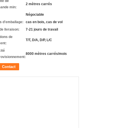
ité de
2 mètres carrés
ande min:
Négociable
ls d'emballage:
cas en bois, cas de vol
de livraison:
7-21 jours de travail
tions de
T/T, D/A, D/P, L/C
ent:
ité
8000 mètres carrés/mois
rovisionnement:
Contact