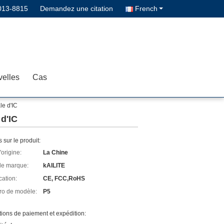
013-8815
Demandez une citation
French
elles
Cas
le d'IC
 d'IC
s sur le produit:
'origine:
La Chine
e marque:
kAILITE
cation:
CE, FCC,RoHS
o de modèle:
P5
ions de paiement et expédition: