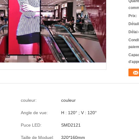
Quant
comm
Prix:
Détai
Délai 
Condi
paiem
Capac
d'app
couleur:
couleur
Angle de vue:
H : 120° ; V : 120°
Puce LED:
SMD2121
Taille de Moduel:
320*160mm