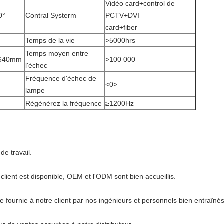
Vidéo card+control de
0°
Contral Systerm
PCTV+DVI
card+fiber
Temps de la vie
>5000hrs
Temps moyen entre
 640mm
>100 000
l'échec
Fréquence d'échec de
<0>
lampe
Régénérez la fréquence
≥1200Hz
e travail.
lient est disponible, OEM et l'ODM sont bien accueillis.
re fournie à notre client par nos ingénieurs et personnels bien entraînés