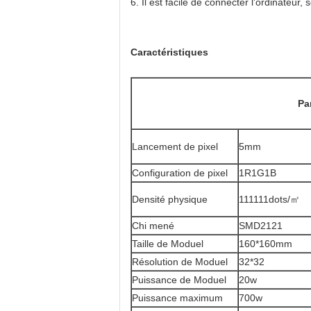
6. Il est facile de connecter l'ordinateur
Caractéristiques
Pa
Lancement de pixel
5mm
Configuration de pixel
1R1G1B
Densité physique
111111dots/㎡
Chi mené
SMD2121
Taille de Moduel
160*160mm
Résolution de Moduel
32*32
Puissance de Moduel
20w
Puissance maximum
700w