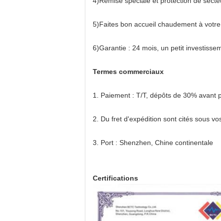
4)Remise spéciale et protection de secteu
5)Faites bon accueil chaudement à votre v
6)Garantie : 24 mois, un petit investiss
Termes commerciaux
1.
Paiement : T/T, dépôts de 30% avant p
2.
Du fret d'expédition sont cités sous 
3.
Port : Shenzhen, Chine continentale
Certifications