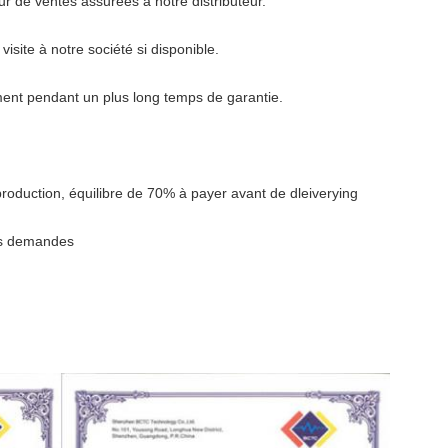
r de ventes assurées à notre distributeur.
isite à notre société si disponible.
ement pendant un plus long temps de garantie.
roduction, équilibre de 70% à payer avant de dleiverying
vos demandes