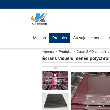
Maison
Produits
Au sujet de nous
Aperçu
Produits
écran SMD conduit
Écrans visuels menés polychrome