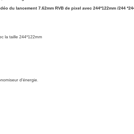
 vidéo du lancement 7.62mm RVB de pixel avec 244*122mm /244 *2
ec la taille 244*122mm
onomiseur d'énergie.