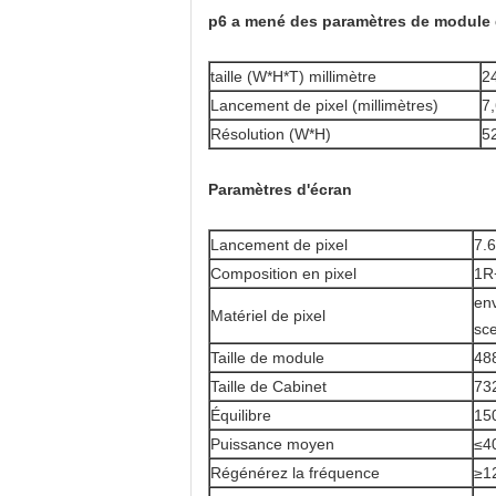
p6 a mené des paramètres de module 
taille (W*H*T) millimètre
2
Lancement de pixel (millimètres)
7
Résolution (W*H)
5
Paramètres d'écran
Lancement de pixel
7.
Composition en pixel
1R
env
Matériel de pixel
sce
Taille de module
48
Taille de Cabinet
73
Équilibre
15
Puissance moyen
≤4
Régénérez la fréquence
≥1