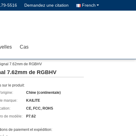
179-5516
Demandez une citation
French
elles
Cas
u signal 7.62mm de RGBHV
ignal 7.62mm de RGBHV
s sur le produit:
'origine:
Chine (continentale)
e marque:
KAILITE
cation:
CE, FCC, ROHS
o de modèle:
P7.62
ions de paiement et expédition: