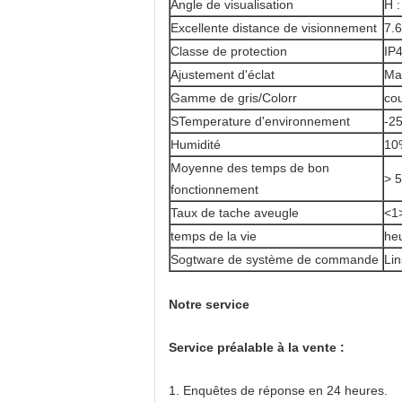
Angle de visualisation
H :
Excellente distance de visionnement
7.
Classe de protection
IP
Ajustement d'éclat
Ma
Gamme de gris/Colorr
co
STemperature d'environnement
-2
Humidité
10
Moyenne des temps de bon
> 
fonctionnement
Taux de tache aveugle
<1
temps de la vie
he
Sogtware de système de commande
Li
Notre service
Service préalable à la vente :
1.
Enquêtes de réponse en 24 heures.