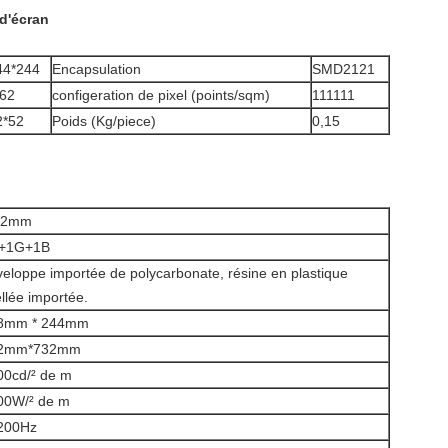
d'écran
44*244
Encapsulation
SMD2121
,62
configeration de pixel (points/sqm)
111111
2*52
Poids (Kg/piece)
0,15
62mm
+1G+1B
eloppe importée de polycarbonate, résine en plastique
llée importée.
8mm * 244mm
2mm*732mm
00cd/² de m
00W/² de m
200Hz