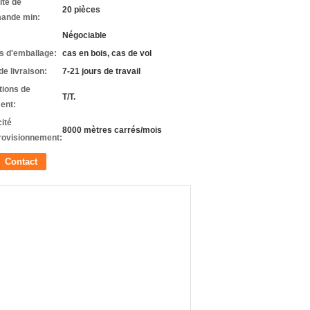
ité de
20 pièces
ande min:
Négociable
ls d'emballage:
cas en bois, cas de vol
de livraison:
7-21 jours de travail
tions de
T/T.
ent:
ité
8000 mètres carrés/mois
rovisionnement:
Contact