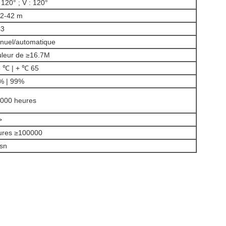
 120° ; V : 120°
62-42 m
43
nuel/automatique
uleur de ≥16.7M
5 ℃ | + ℃ 65
% | 99%
5000 heures
>
ures ≥100000
nsn