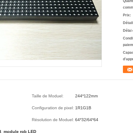
Quant
comm
Prix:
Détai
Délai 
Condi
paiem
Capac
d'app
Taille de Moduel:
244*122mm
Configuration de pixel:
1R1G1B
Résolution de Moduel:
64*32/64*64
d
,
module rgb LED