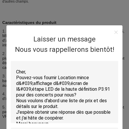
d'autres champs.
Caractéristiques du produit
1.
Les formats de fichier multipliés, tels qu'AVI, les MOUVEMENTS,
MPG, DAT, VOB sont complets, et également nous avons le mode
Laisser un message
d'affichage trois comme VGA+VIDE et VGA. Il y a également des
interfaces pour le signal sonore et le signal vidéo.
Nous vous rappellerons bientôt!
2.
le système de contrôle gris de 4096 catégories et la couleur est
plus de 16,7 millions, et éclat, contraste, saturation, le chroma peut
être ajusté par le manuel et le capteur, dont la portée est la
catégorie 256.
3.
Montrez que toutes sortes de mot, texte, graphique, image,
bande dessinée de vidéo, de dimention 2 le dimention, 3 et toute
autre information avec votre PC fait synchroniquement.
4.
La Ligne-double technologie est adoptée pour l'ajustement
d'image.
5.
Peut être relié au PC et au filet de Web et montrer le contenu, et
peut également être commandé à distance par l'intermédiaire de
VPM+ADSL.