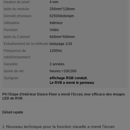
hauteur de pixel:
4 mm
taille du module:
256mm*128mm
Densité physique:
62500dots/sqm
Utilisation:
Intérieur
Fonction:
Vidéo
taille du Cabinet:
640mm*640mm
Entraînement de la méthode:
balayage 1/16
Fréquence de
1200Hz
rafraîchissement:
Garantie:
2 années
durée de vie:
heures >100,000
affichage RGB conduit
Surligner:
,
Le RVB a mené le panneau
P4 l'étape d'intérieur Dance Floor a mené l'écran, mur efficace des images
LED de RVB
Détail rapide
Nouveau technique pour la fonction visuelle a mené l'écran
1.