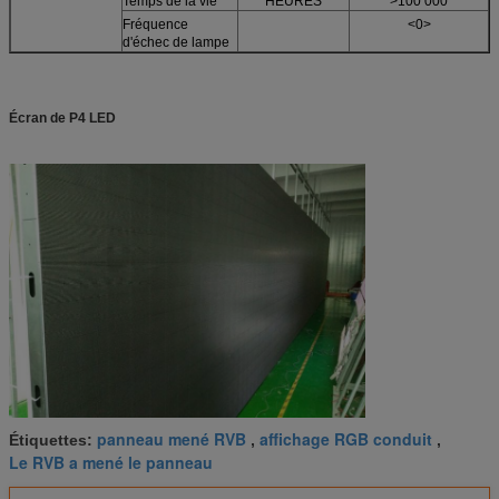
Temps de la vie
HEURES
>100 000
Fréquence
<0>
d'échec de lampe
Écran de P4 LED
panneau mené RVB
affichage RGB conduit
Étiquettes:
,
,
Le RVB a mené le panneau