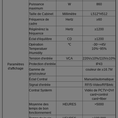
Puissance
W
860
maximum
Taille de Cabinet
Millimètre
L512*H512
Fréquence de
Hertz
≥60
cadre
Régénérez la
Hertz
≥1200
fréquence
Éclat d'équilibre
CD
≥1200
Opération
℃
-30~+45/
Temperatuer
10%~95%
/Humidity
Tension d'entrée
VCA
220V±10%/110V±10%
Protection d'entrée
IP43
Paramètres
d'affichage
Gamme de
couleur de ≥16.7M
gris/couleur
Éclat Contral
Manuel/automatique
Signal d'entrée
RF/S-Video/RFB/etc
Contral Systerm
Vidéo de PCTV+DVI
card+control
card+fiber
Moyenne des
HEURES
>5000
temps de bon
fonctionnement