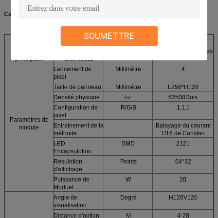
Caractéristiques
SOUMETTRE
Article P4
Paramètres
Paramètres
UNITÉ
valeurs de paramètres
principaux
techniques
Lancement de
Millimètre
4
pixel
Taille de panneau
Millimètre
L256*H128
Densité physique
/㎡
62500Dots
Configuration de
R/G/B
1,1,1
pixel
Paramètres de
Entraînement de la
Balayage du courant
module
méthode
1/16 de Constan
LED
SMD
2121
Encapsulotion
Resulotion
Points
64*32
d'affichage
Puissance de
W
20
Moduel
Angle de
Degré
H120V120
visualisation
Distance d'option
M
4-28