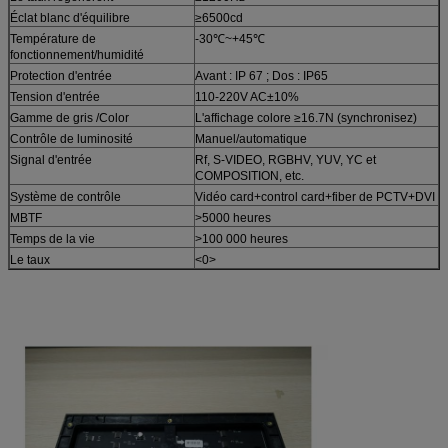
Éclat blanc d'équilibre
≥6500cd
Température de
-30℃~+45℃
fonctionnement/humidité
Protection d'entrée
Avant : IP 67 ; Dos : IP65
Tension d'entrée
110-220V AC±10%
Gamme de gris /Color
L'affichage colore ≥16.7N (synchronisez)
Contrôle de luminosité
Manuel/automatique
Signal d'entrée
Rf, S-VIDEO, RGBHV, YUV, YC et
COMPOSITION, etc.
Système de contrôle
Vidéo card+control card+fiber de PCTV+DVI
MBTF
>5000 heures
Temps de la vie
>100 000 heures
Le taux
<0>