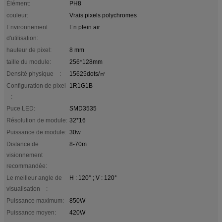
Élément:
PH8
couleur:
Vrais pixels polychromes
Environnement
En plein air
d'utilisation:
hauteur de pixel:
8 mm
taille du module:
256*128mm
Densité physique :
15625dots/㎡
Configuration de pixel
1R1G1B
:
Puce LED:
SMD3535
Résolution de module:
32*16
Puissance de module:
30w
Distance de
8-70m
visionnement
recommandée:
Le meilleur angle de
H : 120° ; V : 120°
visualisation :
Puissance maximum:
850W
Puissance moyen:
420W