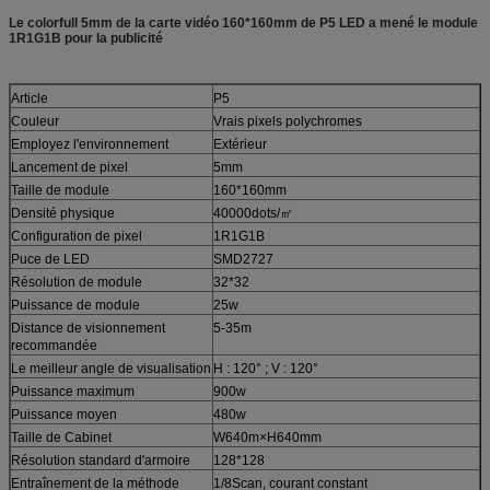
Le colorfull 5mm de la carte vidéo 160*160mm de P5 LED a mené le module
1R1G1B pour la publicité
Article
P5
Couleur
Vrais pixels polychromes
Employez l'environnement
Extérieur
Lancement de pixel
5mm
Taille de module
160*160mm
Densité physique
40000dots/㎡
Configuration de pixel
1R1G1B
Puce de LED
SMD2727
Résolution de module
32*32
Puissance de module
25w
Distance de visionnement
5-35m
recommandée
Le meilleur angle de visualisation
H : 120° ; V : 120°
Puissance maximum
900w
Puissance moyen
480w
Taille de Cabinet
W640m×H640mm
Résolution standard d'armoire
128*128
Entraînement de la méthode
1/8Scan, courant constant