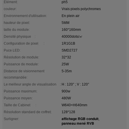
Élément:
ph5
couleur:
Vrais pixels polychromes
Environnement d'utilisation:
En plein air
hauteur de pixel:
5MM
taille du module:
160*160mm
Densité physique :
40000dots/㎡
Configuration de pixel :
1R1G1B
Puce LED:
SMD2727
Résolution de module:
32*32
Puissance de module:
25W
Distance de visionnement
5-35m
recommandée:
Le meilleur angle de visualisation :
H : 120° ; V : 120°
Puissance maximum:
900w
Puissance moyen:
480W
Taille de Cabinet :
W640×H640mm
Résolution standard de coffret:
128*128
affichage RGB conduit
Surligner:
,
panneau mené RVB