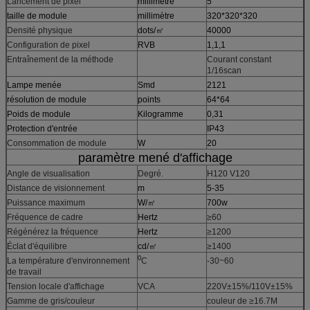
Lancement de pixel
millimètre
5
taille de module
millimètre
320*320*320
Densité physique
dots/㎡
40000
Configuration de pixel
RVB
1,1,1
Entraînement de la méthode
Courant constant
1/16scan
Lampe menée
Smd
2121
résolution de module
points
64*64
Poids de module
Kilogramme
0,31
Protection d'entrée
IP43
Consommation de module
W
20
paramètre mené d'affichage
Angle de visualisation
Degré.
H120 V120
Distance de visionnement
m
5-35
Puissance maximum
W/㎡
700w
Fréquence de cadre
Hertz
≥60
Régénérez la fréquence
Hertz
≥1200
Éclat d'équilibre
cd/㎡
≥1400
0
La température d'environnement
C
-30~60
de travail
Tension locale d'affichage
VCA
220V±15%/110V±15%
Gamme de gris/couleur
couleur de ≥16.7M