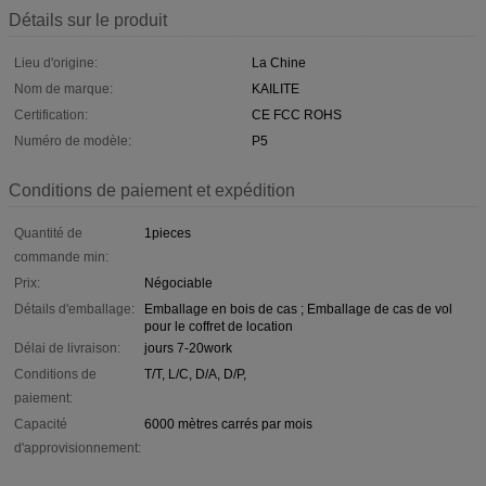
Détails sur le produit
Lieu d'origine:
La Chine
Nom de marque:
KAILITE
Certification:
CE FCC ROHS
Numéro de modèle:
P5
Conditions de paiement et expédition
Quantité de
1pieces
commande min:
Prix:
Négociable
Détails d'emballage:
Emballage en bois de cas ; Emballage de cas de vol
pour le coffret de location
Délai de livraison:
jours 7-20work
Conditions de
T/T, L/C, D/A, D/P,
paiement:
Capacité
6000 mètres carrés par mois
d'approvisionnement: