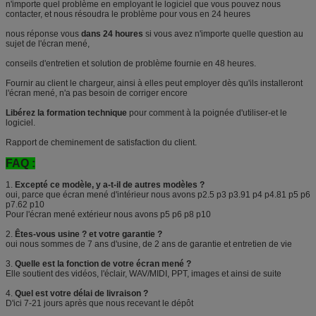
n'importe quel problème en employant le logiciel que vous pouvez nous
contacter, et nous résoudra le problème pour vous en 24 heures
nous réponse vous
dans 24 houres
si vous avez n'importe quelle question au
sujet de l'écran mené,
conseils d'entretien et solution de problème fournie en 48 heures.
Fournir au client le chargeur, ainsi à elles peut employer dès qu'ils installeront
l'écran mené, n'a pas besoin de corriger encore
Libérez la formation technique
pour comment à la poignée d'utiliser-et le
logiciel.
Rapport de cheminement de satisfaction du client.
FAQ :
1.
Excepté ce modèle, y a-t-il de autres modèles ?
oui, parce que écran mené d'intérieur nous avons p2.5 p3 p3.91 p4 p4.81 p5 p6
p7.62 p10
Pour l'écran mené extérieur nous avons p5 p6 p8 p10
2.
Êtes-vous usine ? et votre garantie ?
oui nous sommes de 7 ans d'usine, de 2 ans de garantie et entretien de vie
3.
Quelle est la fonction de votre écran mené ?
Elle soutient des vidéos, l'éclair, WAV/MIDI, PPT, images et ainsi de suite
4.
Quel est votre délai de livraison ?
D'ici 7-21 jours après que nous recevant le dépôt