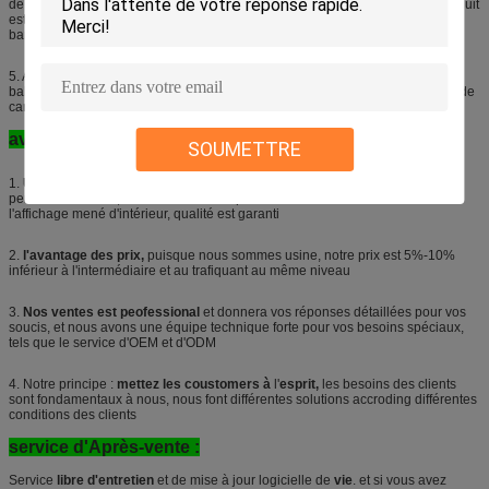
de LED et les scènes riches de commutation de couleur. Actuellement le produit
est devenu l'élément le plus important et le plus efficace à l'étape numérique,
barres, champs de divertissement.
5. Avec la vitesse de régénération élevée, les clignotements et les lignes de
balayage peuvent être effectivement évités pour satisfaire la demande de tir de
caméra sur des étapes pour produire de la représentation parfaite.
avantages :
SOUMETTRE
1.
Usine de beaucoup d'années,
nous sommes fabricant mené d'écran
pendant 7 années, nous avons une expérience riche dans extérieur et
l'affichage mené d'intérieur, qualité est garanti
2.
l'avantage des prix,
puisque nous sommes usine, notre prix est 5%-10%
inférieur à l'intermédiaire et au trafiquant au même niveau
3.
Nos ventes est peofessional
et donnera vos réponses détaillées pour vos
soucis, et nous avons une équipe technique forte pour vos besoins spéciaux,
tels que le service d'OEM et d'ODM
4. Notre principe :
mettez les coustomers à
l'
esprit,
les besoins des clients
sont fondamentaux à nous, nous font différentes solutions accroding différentes
conditions des clients
service d'Après-vente :
Service
libre d'entretien
et de mise à jour logicielle de
vie
. et si vous avez