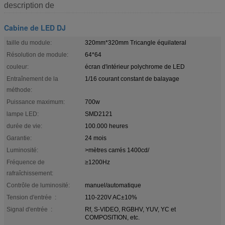
description de
Cabine de LED DJ
taille du module:
320mm*320mm Tricangle équilateral
Résolution de module:
64*64
couleur:
écran d'intérieur polychrome de LED
Entraînement de la
1/16 courant constant de balayage
méthode:
Puissance maximum:
700w
lampe LED:
SMD2121
durée de vie:
100.000 heures
Garantie:
24 mois
Luminosité:
>mètres carrés 1400cd/
Fréquence de
≥1200Hz
rafraîchissement:
Contrôle de luminosité:
manuel/automatique
Tension d'entrée :
110-220V AC±10%
Signal d'entrée :
Rf, S-VIDEO, RGBHV, YUV, YC et
COMPOSITION, etc.