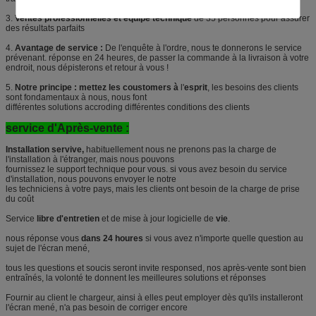
3.
Ventes professionnelles et équipe technique
de 35 personnes pour assurer
des résultats parfaits
4.
Avantage de service :
De l'enquête à l'ordre, nous te donnerons le service
prévenant. réponse en 24 heures, de passer la commande à la livraison à votre
endroit, nous dépisterons et retour à vous !
5.
Notre principe : mettez les coustomers à
l'
esprit
, les besoins des clients
sont fondamentaux à nous, nous font
différentes solutions accroding différentes conditions des clients
service d'Après-vente :
Installation servive,
habituellement nous ne prenons pas la charge de
l'installation à l'étranger, mais nous pouvons
fournissez le support technique pour vous. si vous avez besoin du service
d'installation, nous pouvons envoyer le notre
les techniciens à votre pays, mais les clients ont besoin de la charge de prise
du coût
Service
libre d'entretien
et de mise à jour logicielle de
vie
.
nous réponse vous
dans 24 houres
si vous avez n'importe quelle question au
sujet de l'écran mené,
tous les questions et soucis seront invite responsed, nos après-vente sont bien
entraînés, la volonté te donnent les meilleures solutions et réponses
Fournir au client le chargeur, ainsi à elles peut employer dès qu'ils installeront
l'écran mené, n'a pas besoin de corriger encore