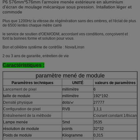
P6 576mm*576mm l'armoire menée extérieure en aluminium
d'écran de moulage mécanique sous pression. Intallation léger et
commode
Plus que 1200Hz la vitesse de régénération sans des ombres, et l'éclat de plus
de 6500 lentes chaque mètre carré
le service de soutien d'OEM/ODM, accordant vos conditions, conçoivent et
font la bonnes forme et solution pour vous
Bon et célèbre système de contrôle : Nova/Linsn
2 ou 3 ans de garantie, entretien de vie
Caractéristiques :
paramètre mené de module
Paramètres techniques
UNITÉ
valeurs de paramètres
Lancement de pixel
millimètre
6
taille de module
millimètre
192*192
Densité physique
dots/㎡
27777
Configuration de pixel
RVB
1,1,1
Entraînement de la méthode
Courant constant 1/8scan
Lampe menée
Smd
3535
résolution de module
points
32*32
Poids de module
Kilogramme
0,315