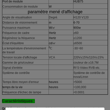
Port de module
HUB75
Consommation de module
W
paramètre mené d'affichage
Angle de visualisation
Degré.
H120 V120
Distance de visionnement
m
6-70
Puissance maximum
W/㎡
900w
Fréquence de cadre
Hertz
≥60
Régénérez la fréquence
Hertz
≥1200
Éclat d'équilibre
cd/㎡
≥6500
0
La température d'environnement
C
-30~60
de travail
Tension locale d'affichage
VCA
220V±15%/110V±15%
Gamme de gris/couleur
couleur de ≥16.7M
Signal d'entrée
Rf S-Video RVB etc.
Système de contrôle
Système de contrôle de
nova/Linsn
Temps libre moyen d'erreur
heures
>5000
temps de la vie
heures
>100,000
Fréquence d'échec de lampe
<0.0001
Caractéristiques :
Qualité stable et bonne :
La qualité de tous nos materias crus est notre de