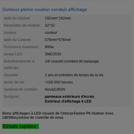
Outdoor pleine couleur conduit affichage
taille du module:
192mm*192mm
Résolution de module:
32*32
couleur:
couleur
taille du Cabinet:
576mm*576mm
Puissance maximum:
900w
lampe LED:
SMD3535
Entraînement de la
1/8 courant constant de balayage
méthode:
Garantie:
2 ans et entretien de temps de la vie
durée de vie:
>100.000 heures
Système de contrôle:
Nova/LINSN
panneaux extérieurs d'écran
Surligner:
,
Extérieur d'affichage à LED
Bons affichages à LED visuels de l'interprétation P6 Oudoor Avec
LINSN/système de contrôle de nova
Détails rapides :