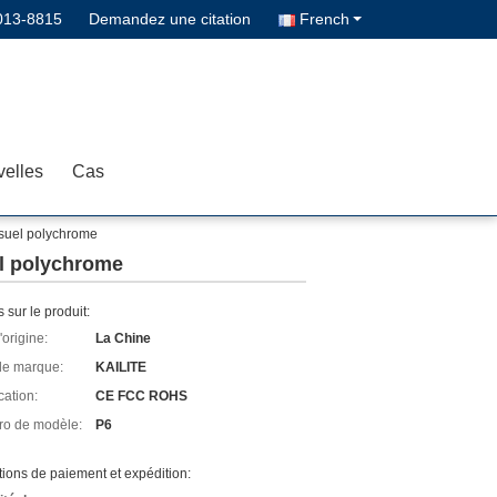
013-8815
Demandez une citation
French
elles
Cas
isuel polychrome
el polychrome
s sur le produit:
'origine:
La Chine
e marque:
KAILITE
cation:
CE FCC ROHS
o de modèle:
P6
ions de paiement et expédition: