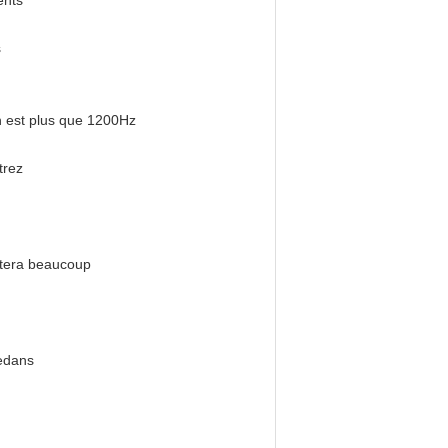
ents
s
n est plus que 1200Hz
trez
coûtera beaucoup
edans