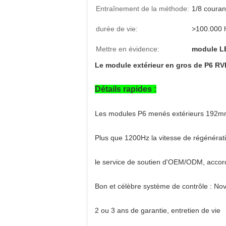
Entraînement de la méthode:
1/8 couran
durée de vie:
>100.000 
Mettre en évidence:
module L
Le module extérieur en gros de P6 RV
Détails rapides :
Les modules P6 menés extérieurs 192mm
Plus que 1200Hz la vitesse de régénérati
le service de soutien d'OEM/ODM, accorda
Bon et célèbre système de contrôle : No
2 ou 3 ans de garantie, entretien de vie