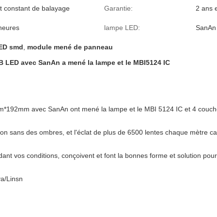
t constant de balayage
Garantie:
2 ans e
heures
lampe LED:
SanAn
ED smd
,
module mené de panneau
B LED avec SanAn a mené la lampe et le MBI5124 IC
*192mm avec SanAn ont mené la lampe et le MBI 5124 IC et 4 couc
on sans des ombres, et l'éclat de plus de 6500 lentes chaque mètre ca
nt vos conditions, conçoivent et font la bonnes forme et solution pou
va/Linsn