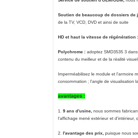
Service de soutien d'OEM/ODM,
nous f
Soutien de beaucoup de dossiers de j
de la TV, VCD, DVD et ainsi de suite
HD et haut la vitesse de régénération 
Polychrome :
adoptez SMD3535 3 dans de
contenu du meilleur et de la réalité visuel
Imperméabilisez le module et l'armoire men
consommation ; l'angle de visualisation l
avantages :
1.
9 ans d'usine,
nous sommes fabricant
l'affichage mené extérieur et d'intérieur, 
2.
l'avantage des prix,
puisque nous somm