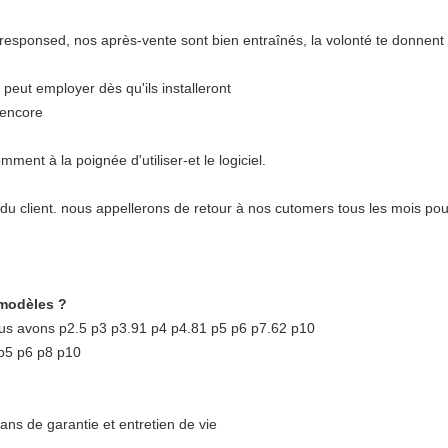
e responsed, nos après-vente sont bien entraînés, la volonté te donnent
s peut employer dès qu'ils installeront
 encore
ment à la poignée d'utiliser-et le logiciel.
u client. nous appellerons de retour à nos cutomers tous les mois pou
 modèles ?
ous avons p2.5 p3 p3.91 p4 p4.81 p5 p6 p7.62 p10
 p5 p6 p8 p10
ns de garantie et entretien de vie