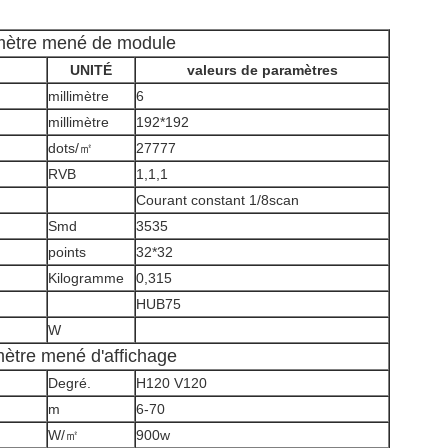
mètre mené de module
UNITÉ
valeurs de paramètres
millimètre
6
millimètre
192*192
dots/㎡
27777
RVB
1,1,1
Courant constant 1/8scan
Smd
3535
points
32*32
Kilogramme
0,315
HUB75
W
ètre mené d'affichage
Degré.
H120 V120
m
6-70
W/㎡
900w