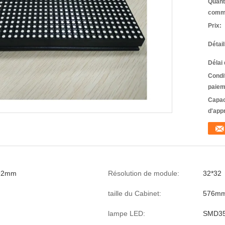
Quant
comm
Prix:
Détai
Délai 
Condi
paiem
Capac
d'app
92mm
Résolution de module:
32*32
taille du Cabinet:
576m
lampe LED:
SMD3