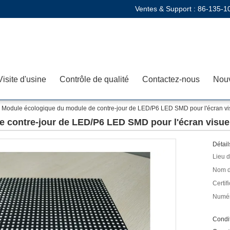
Ventes & Support :
86-135-1
Visite d'usine
Contrôle de qualité
Contactez-nous
Nouv
Module écologique du module de contre-jour de LED/P6 LED SMD pour l'écran v
 contre-jour de LED/P6 LED SMD pour l'écran visu
Détail
Lieu d
Nom d
Certifi
Numér
Condit