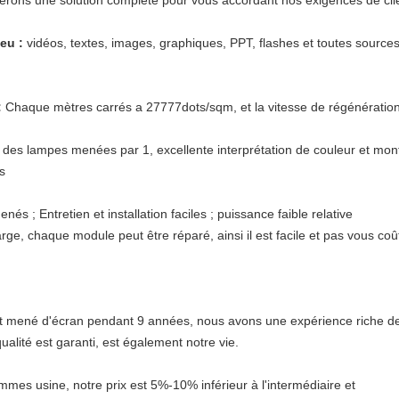
erons une solution complète pour vous accordant nos exigences de cli
eu :
vidéos, textes, images, graphiques, PPT, flashes et toutes source
:
Chaque mètres carrés a 27777dots/sqm, et la vitesse de régénératio
s lampes menées par 1, excellente interprétation de couleur et mon
s
és ; Entretien et installation faciles ; puissance faible relative
arge, chaque module peut être réparé, ainsi il est facile et pas vous 
 mené d'écran pendant 9 années, nous avons une expérience riche d
qualité est garanti, est également notre vie.
es usine, notre prix est 5%-10% inférieur à l'intermédiaire et