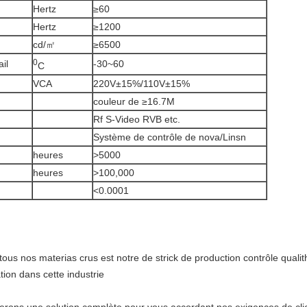
Hertz
≥60
Hertz
≥1200
cd/㎡
≥6500
0
il
-30~60
C
VCA
220V±15%/110V±15%
couleur de ≥16.7M
Rf S-Video RVB etc.
Système de contrôle de nova/Linsn
heures
>5000
heures
>100,000
<0.0001
ous nos materias crus est notre de strick de production contrôle qualithy
on dans cette industrie