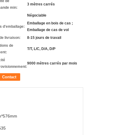
ité de
3 mètres carrés
ande min:
Négociable
Emballage en bois de cas ;
ls d'emballage:
Emballage de cas de vol
de livraison:
8-15 jours de travail
tions de
T/T, L/C, D/A, D/P
ent:
ité
9000 mètres carrés par mois
rovisionnement:
Contact
m*576mm
535