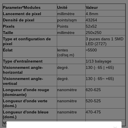
Parameter*Modules
Unité
Valeur
Lancement de pixel
millimètre
4.8mm
Densité de pixel
points/sqm
43264
Pixels
Points
52x52
Taille
millimètre
250x250
Type et configuration de
3 puces dans 1 SMD
pixel
LED (2727)
Éclat
lentes
5500
>
(cd/sq.m)
Type d'entraînement
1/13 balayage
Visionnement angle-
degré.
130 (- 65 | +65)
horizontal
Visionnement angle-
degré.
130 (- 65~ +65)
vertical
Longueur d'onde rouge
nanomètre
620-625
(dominante)
Longueur d'onde verte
nanomètre
520-525
(domi.)
Longueur d'onde bleue
nanomètre
470-475
(domi.)
Vie (éclat de 50%)
Heures
100 000