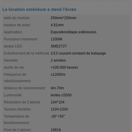
La location extérieure a mené l'écran
taille du module:
250mm*250mm
hauteur de pixel:
4.81mm
Application:
Exposition/étape extérieures
Puissance maximum:
1200W
lampe LED:
SMD2727
Entraînement de la méthode:
1/13 courant constant de balayage
Garantie:
2 années
durée de vie:
>100.000 heures
Fréquence de
≥1200Hz
rafraîchissement:
distance de visionnement:
4m-70m
Luminosité:
lentes ≥5500
Résolution de Cabinet:
104*104
Tension d'entrée:
110V-220V
Température de
-20°+50°
fonctionnement:
Pixel de Cabinet:
10816