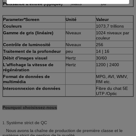
Puissance d'entrée (typique)
Watts
80
Parameter*Screen
Unité
Valeur
Couleurs
1073,7 trillions
Gamme de gris (linéaire)
Niveaux
1024 niveaux par
couleur
Contrôle de luminosité
Niveaux
256
Traitement de la profondeur
peu
14 | 16
Débit d'images visuel
Hertz
30/60
L'affichage la vitesse de
Hertz
1200 | 2400
régénération
Format de données de
MPG, AVI, WMV,
multimédia
RM etc.
Interconnexion de données
Fibre du chat 5E
UTP /Optic
Pourquoi choisissez-nous
Système strict de QC
1.
Nous avons la chaîne de production de première classe et le
système strict de gestion de la qualité