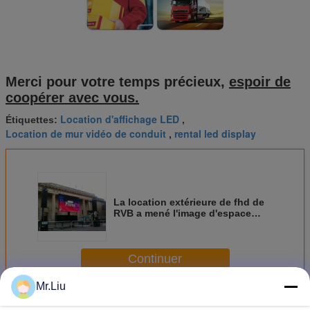
Merci pour votre temps précieux,
espoir de
coopérer avec vous.
Location d'affichage LED
Étiquettes:
,
Location de mur vidéo de conduit
rental led display
,
La location extérieure de fhd de
RVB a mené l'image d'espace
libre de panneau d'écran ultra
grande imperméabilisent
Continuer
Mr.Liu
La location extérieure a mené l'écran
Plus