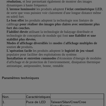
résolution,
et leur permettant également de montrer des images
dynamiques à haute fréquence.
L'intense luminosité
les produits adoptent
l'éclat centimétrique LED
,
de sorte que vous puissiez voir clairement d'une longue distance même
en soleil fort.
Le bon effet
les produits adoptent la technologie non linéaire de
calibrage
pour réaliser des images plus claires avec sentiment plus
fort des couches.
Fiabilité élevée
utilisant la technologie de balayage distribuée et
technologie de conception de module qui font
une fiabilité et une
stabilité plus élevées.
Modes d'affichage diversifiés
les
modes
d'
affichage multiples de
soutien
de
produits
.
L'opération facile
les produits adoptent le
logiciel de jeu visuel
populaire pour faciliter des exploitations du système.
Installation et entretien commodes
d'
économie d'énergie
de modules
d'
affichage
et de protection de l'environnement, dissipation thermique
antistatique, antipoussière, bonne, rentable.
Paramètres techniques
Non.
Caractéristiques
1.
Puce de LED
Taïwan/Silan/Cree/Cree
Cotco/Epistar