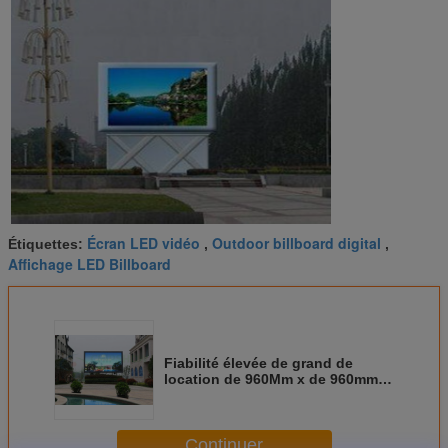
Écran LED vidéo
Outdoor billboard digital
Étiquettes:
,
,
Affichage LED Billboard
Fiabilité élevée de grand de
location de 960Mm x de 960mm
HD Panneau d'affichage extérieur
d'affichage à LED
Continuer