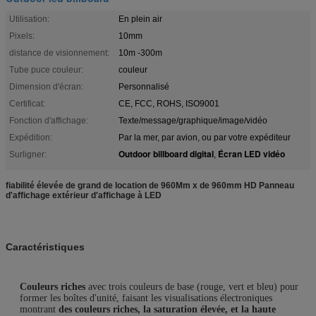
Utilisation:
En plein air
Pixels:
10mm
distance de visionnement:
10m -300m
Tube puce couleur:
couleur
Dimension d'écran:
Personnalisé
Certificat:
CE, FCC, ROHS, ISO9001
Fonction d'affichage:
Texte/message/graphique/image/vidéo
Expédition:
Par la mer, par avion, ou par votre expéditeur
Outdoor billboard digital
Écran LED vidéo
Surligner:
,
fiabilité élevée de grand de location de 960Mm x de 960mm HD Panneau
d'affichage extérieur d'affichage à LED
Caractéristiques
-----
Caractéristique
-----
Couleurs riches
avec trois couleurs de base (rouge, vert et bleu) pour
former les boîtes d'unité, faisant les visualisations électroniques
montrant
des couleurs riches, la saturation élevée, et la haute