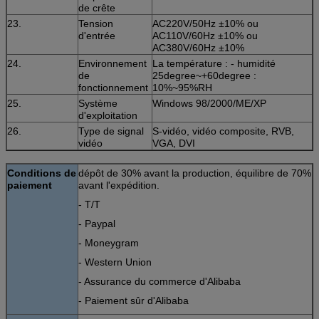
de crête
23.
Tension
AC220V/50Hz ±10% ou
d'entrée
AC110V/60Hz ±10% ou
AC380V/60Hz ±10%
24.
Environnement
La température : - humidité
de
25degree~+60degree :
fonctionnement
10%~95%RH
25.
Système
Windows 98/2000/ME/XP
d'exploitation
26.
Type de signal
S-vidéo, vidéo composite, RVB,
vidéo
VGA, DVI
Conditions de
dépôt de 30% avant la production, équilibre de 70%
paiement
avant l'expédition.
- T/T
- Paypal
- Moneygram
- Western Union
- Assurance du commerce d'Alibaba
- Paiement sûr d'Alibaba