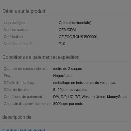
Détails sur le produit
Lieu d'origine:
Chine (continentale)
Nom de marque:
OEM/ODM
Certification:
CE,FCC,ROHS ISO9001
Numéro de modèle:
P10
Conditions de paiement et expédition
Quantité de commande min:
mètre de 2 suqare
Prix:
Négociable
Détails d'emballage:
emballage en bois de cas de vol de cas
Délai de livraison:
5--20 jours ouvrables
Conditions de paiement:
D/A, D/P, L/C, T/T, Western Union, MoneyGram
Capacité d'approvisionnement:
8000sqm par mois
description de
Outdoor led billboard