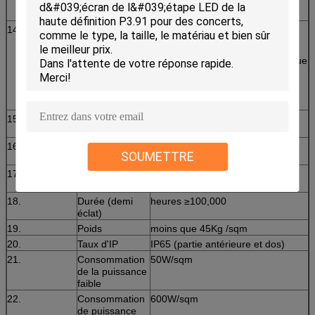
caoutchouc
l'affichage à LED Lui-même.
mou
14.
Fréquence de
≥600 hertz
balayage
Il y aura d'un reçoivent la carte
dans chaque armoire, de sorte que
l'affichage à LED Non étincelé.
Également il est très facile de se
déplacer et connetct
15.
Débit d'images
fps ≥150
visuel
16.
La température
6500°K à 9500°K réglable
SOUMETTRE
de couleur
17.
Méthode de
Commandé par le PC, affichage
contrôle
synchrone
18.
Durée (demi
heures ≥100,000
éclat)
19.
Poids
moins que 45Kg /sqm
20.
Taux d'IP
IP65 (partie antérieure et dos)
21.
Consommation
50W/sqm
de la puissance
faible
22.
Consommation
600W/sqm
de puissance