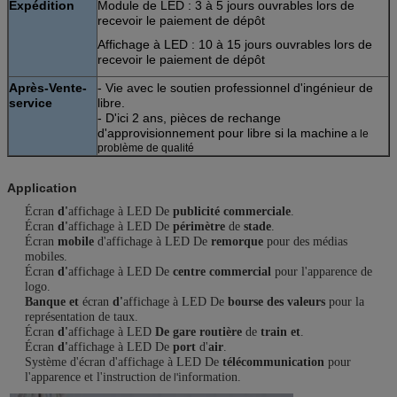
Expédition
Module de LED : 3 à 5 jours ouvrables lors de
recevoir le paiement de dépôt
Affichage à LED : 10 à 15 jours ouvrables lors de
recevoir le paiement de dépôt
Après-Vente-
- Vie avec le soutien professionnel d'ingénieur de
service
libre.
- D'ici 2 ans, pièces de rechange
d'approvisionnement pour libre si la machine
a le
problème de qualité
Application
Écran
d'
affichage à LED De
publicité commerciale
.
Écran
d'
affichage à LED De
périmètre
de
stade
.
Écran
mobile
d'affichage à LED De
remorque
pour des médias
mobiles.
Écran
d'
affichage à LED De
centre commercial
pour l'apparence de
logo.
Banque et
écran
d'
affichage à LED De
bourse des valeurs
pour la
représentation de taux.
Écran
d'
affichage à LED
De gare routière
de
train et
.
Écran
d'
affichage à LED De
port
d'
air
.
Système d'écran d'affichage à LED De
télécommunication
pour
l'apparence et l'instruction de
information.
l'