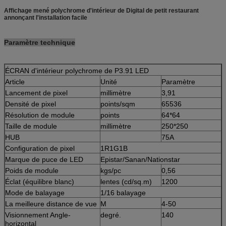
Affichage mené polychrome d'intérieur de Digital de petit restaurant
annonçant l'installation facile
Paramètre technique
ÉCRAN d'intérieur polychrome de P3.91 LED
Article
Unité
Paramètre
Lancement de pixel
millimètre
3,91
Densité de pixel
points/sqm
65536
Résolution de module
points
64*64
Taille de module
millimètre
250*250
HUB
75A
Configuration de pixel
1R1G1B
Marque de puce de LED
Epistar/Sanan/Nationstar
Poids de module
kgs/pc
0,56
Éclat (équilibre blanc)
lentes (cd/sq.m)
1200
Mode de balayage
1/16 balayage
La meilleure distance de vue
M
4-50
Visionnement Angle-
degré.
140
horizontal