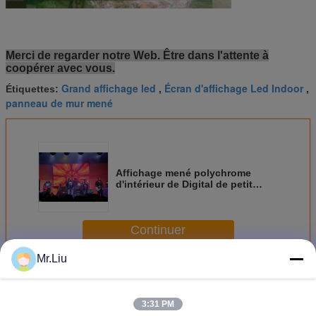
Merci de regarder notre Web. Être dans l'attente à
coopérer avec vous.
Grand affichage led
Écran d'affichage Led Indoor
Étiquettes:
,
,
panneau de mur mené
Affichage mené polychrome
d'intérieur de Digital de petit
restaurant annonçant
l'installation facile
Continuer
Mr.Liu
Intérieur polychrome d'affichage à LED
Plus
3:31 PM