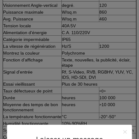
Visionnement Angle-vertical
degré.
120
Puissance maximale
W/sq.m
860
Avg. Puissance
W/sq.m
460
Tension locale
40A 5V
Alimentation d'énergie
C.A. 110/220V
Catégorie imperméable
IP65
La vitesse de régénération
Hz/S
1200
Montrez la couleur
Polychrome
Fonction d'affichage
Texte, nouvelles, la publicité, éclair,
étape
Signal d'entrée
Rf, S-Video, RVB, RGBHV, YUV, YC,
IDS, HD-SDI, DVI
Essai vieillissant
Plus de 30 heures
Taux défectueux de point
<0>
Durée
heures
100 000
Moyenne des temps de bon
heures
10 000
>
fonctionnement
La température fonctionnante
°C
-20°-50°
Humidité fonctionnante
10%-90%RH
Système de contrôle
Synchronisation ou Asynchronization
Certificat de qualité
ETL, CE, RoHS, TUV, classe A,