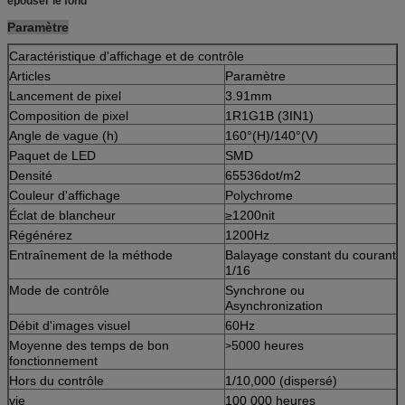
épouser le fond
Paramètre
Caractéristique d'affichage et de contrôle
Articles
Paramètre
Lancement de pixel
3.91mm
Composition de pixel
1R1G1B (3IN1)
Angle de vague (h)
160°(H)/140°(V)
Paquet de LED
SMD
Densité
65536dot/m2
Couleur d'affichage
Polychrome
Éclat de blancheur
≥1200nit
Régénérez
1200Hz
Entraînement de la méthode
Balayage constant du courant
1/16
Mode de contrôle
Synchrone ou
Asynchronization
Débit d'images visuel
60Hz
Moyenne des temps de bon
5000 heures
>
fonctionnement
Hors du contrôle
1/10,000 (dispersé)
vie
100 000 heures