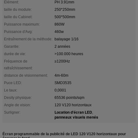
Élément:
PH 3.91mm
taille du module:
250*250mm
taille du Cabinet:
500*500mm
Puissance maximum:
860W
Puissance d'Avg:
460w
Entraînement de la méthode:
balayage 1/16
Garantie:
2 années
durée de vie:
>100.000 heures
Fréquence de
≥1200Hz
rafraîchissement:
distance de visionnement:
4m-60m
Puce LED:
SMD3535
Le taux:
0,0001
Desity physique:
65536 points/sqm
Angle de vision:
120 V120 horizontaux
Location d'écran LED
Surligner:
,
panneaux visuels menés
Écran programmable de la publicité de LED 120 V120 horizontaux pour