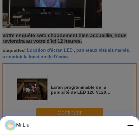
votre enquête sera chaudement bien accueillie, nous
reviendra au votre d'ici 12 heures.
Location d'écran LED
panneaux visuels menés
Étiquettes:
,
,
a conduit la location de l'écran
Écran programmable de la
publicité de LED 120 V120
horizontaux pour épouser le fond
Continuer
Mr.Liu
Écran d'intérieur de la location LED
Plus