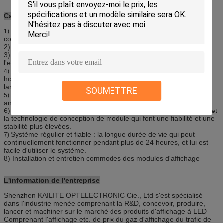
Caractéristique
La haute la vitesse de régénération, intenses luminosité et
1)
contrasté qui font l'écran sans n'importe quel retard.
2) Économie d'énergie : bas courant électrique.
3) L'éclat peut être réglable pour répondre au besoin de changer
l'environnement.
Angle de visualisation large : Les angles de visualisation
4)
horizontaux et verticaux sont si larges qu'il convienne à horizontal
large.
SOUMETTRE
Protection de l'environnement, anti dissipation thermique
5)
antipoussière et bonne statique, rentable.
6) Fiabilité élevée : utilisant la technologie de balayage distribuée et
la technologie de conception de module qui font une fiabilité et une
stabilité plus élevées.
Système régulier et fiable : la longue durée de vie qui peut
7)
continuellement fonctionner pendant plus de 24 heures, et lui est
facile d'utiliser le système.
8) Installation et entretien commodes des modules d'affichage
L'information de l'entreprise
Shenzhen KAILITE OPTELECTRONIC Cie., Ltd s'est spécialisé
dans l'industrie menée comprenant la R&D, concevoir, produire,
lancer et machiner sur le marché des produits d'affichage à LED
Comprenant l'affichage etc. de prix du gaz d'affichage du trafic de