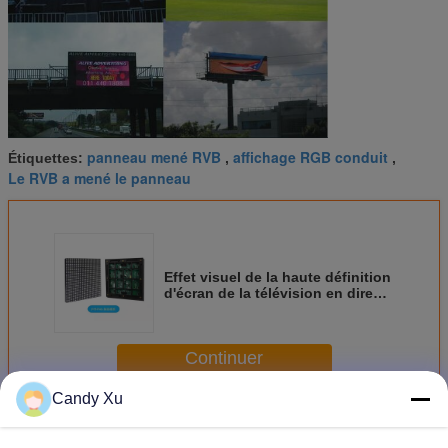
panneau mené RVB
affichage RGB conduit
Étiquettes:
,
,
Le RVB a mené le panneau
Effet visuel de la haute définition
d'écran de la télévision en direct
P5 P6 P8 P10 P16 RVB LED grand
Continuer
Candy Xu
Le RVB a mené l'écran
Plus