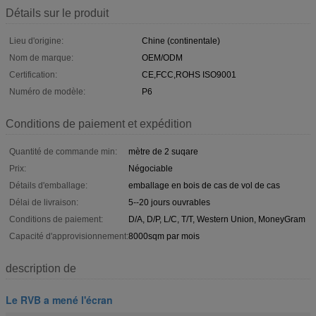
Détails sur le produit
Lieu d'origine:
Chine (continentale)
Nom de marque:
OEM/ODM
Certification:
CE,FCC,ROHS ISO9001
Numéro de modèle:
P6
Conditions de paiement et expédition
Quantité de commande min:
mètre de 2 suqare
Prix:
Négociable
Détails d'emballage:
emballage en bois de cas de vol de cas
Délai de livraison:
5--20 jours ouvrables
Conditions de paiement:
D/A, D/P, L/C, T/T, Western Union, MoneyGram
Capacité d'approvisionnement:
8000sqm par mois
description de
Le RVB a mené l'écran