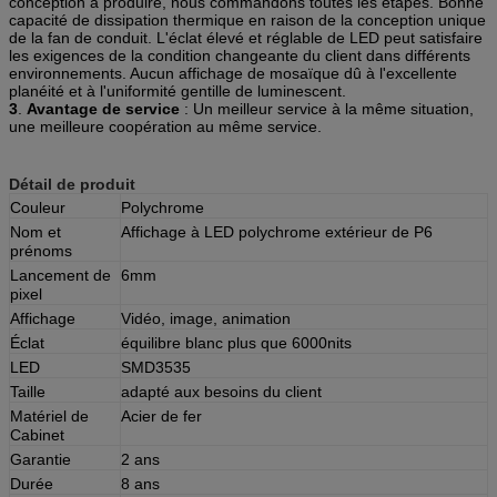
conception à produire, nous commandons toutes les étapes. Bonne
capacité de dissipation thermique en raison de la conception unique
de la fan de conduit. L'éclat élevé et réglable de LED peut satisfaire
les exigences de la condition changeante du client dans différents
environnements. Aucun affichage de mosaïque dû à l'excellente
planéité et à l'uniformité gentille de luminescent.
3
.
Avantage de service
: Un meilleur service à la même situation,
une meilleure coopération au même service.
Détail de produit
Couleur
Polychrome
Nom et
Affichage à LED polychrome extérieur de P6
prénoms
Lancement de
6mm
pixel
Affichage
Vidéo, image, animation
Éclat
équilibre blanc plus que 6000nits
LED
SMD3535
Taille
adapté aux besoins du client
Matériel de
Acier de fer
Cabinet
Garantie
2 ans
Durée
8 ans