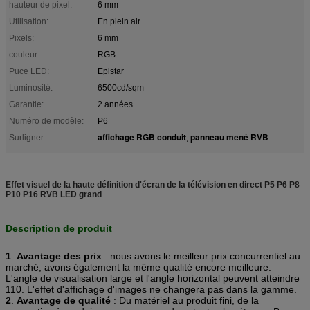
hauteur de pixel:
6 mm
Utilisation:
En plein air
Pixels:
6 mm
couleur:
RGB
Puce LED:
Epistar
Luminosité:
6500cd/sqm
Garantie:
2 années
Numéro de modèle:
P6
affichage RGB conduit
panneau mené RVB
Surligner:
,
Effet visuel de la haute définition d'écran de la télévision en direct P5 P6 P8
P10 P16 RVB LED grand
Description de produit
1
.
Avantage des prix
: nous avons le meilleur prix concurrentiel au
marché, avons également la même qualité encore meilleure.
L'angle de visualisation large et l'angle horizontal peuvent atteindre
110. L'effet d'affichage d'images ne changera pas dans la gamme.
2
.
Avantage de qualité
: Du matériel au produit fini, de la