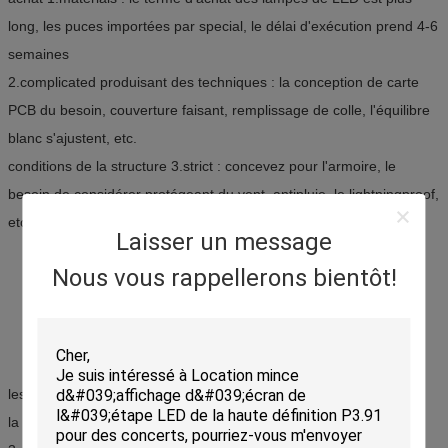
long, les puces importées par special, le délai d'exécution prend 4-6
semaines
2.complicated produisant des techniques : la conception de carte
PCB du besoin, couverture faisant, remplissage de colle, l'équilibre
blanc s'ajustent, etc.
conditions de la structure 3.strict : concevez pour l'armoire, le
besoin de considérer protégeant du vent, antipluie, le lightningproof,
etc.
Laisser un message
Nous vous rappellerons bientôt!
Comment aider le client à choisir
l'affichage approprié ?
les besoins 1.the de montrer le contenu
la distance 2.visible, angle visuel confirment