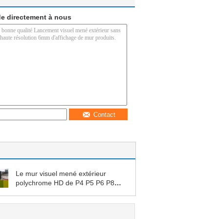
e directement à nous
Contact
Le mur visuel mené extérieur
polychrome HD de P4 P5 P6 P8
P10 P16 grand protègent contre
les intempéries