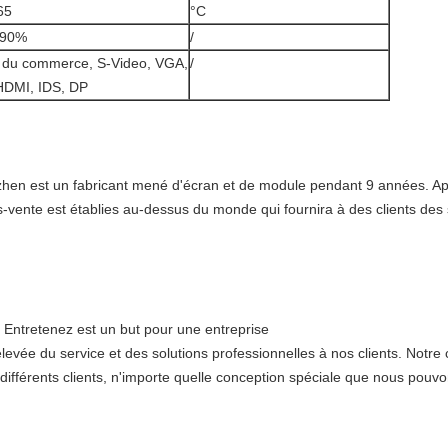
65
°C
90%
/
 du commerce, S-Video, VGA,
/
HDMI, IDS, DP
henzhen est un fabricant mené d'écran et de module pendant 9 années. 
-vente est établies au-dessus du monde qui fournira à des clients des 
; Entretenez est un but pour une entreprise
 élevée du service et des solutions professionnelles à nos clients. Notre
différents clients, n'importe quelle conception spéciale que nous pouv