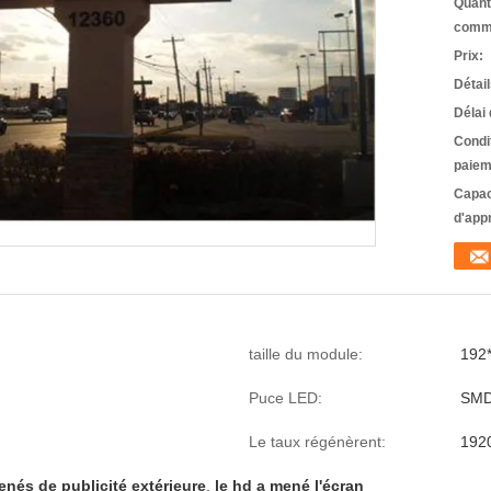
Quant
comm
Prix:
Détai
Délai 
Condi
paiem
Capac
d'app
taille du module:
192
Puce LED:
SMD
Le taux régénèrent:
192
nés de publicité extérieure
,
le hd a mené l'écran