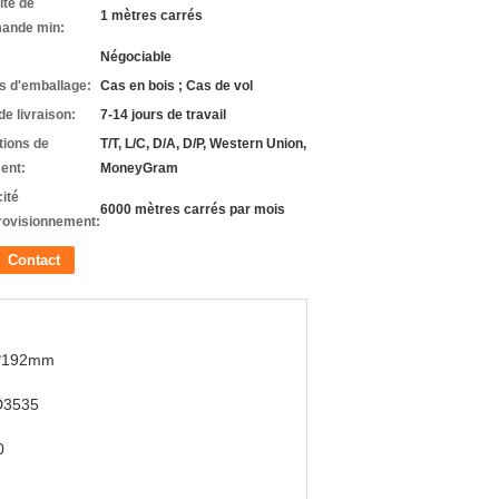
ité de
1 mètres carrés
ande min:
Négociable
ls d'emballage:
Cas en bois ; Cas de vol
de livraison:
7-14 jours de travail
tions de
T/T, L/C, D/A, D/P, Western Union,
ent:
MoneyGram
ité
6000 mètres carrés par mois
rovisionnement:
Contact
*192mm
3535
0