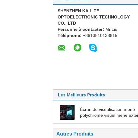
SHENZHEN KAILITE
OPTOELECTRONIC TECHNOLOGY
CO., LTD
Personne à contacter:
Mr.Liu
Téléphone:
+8613510138815
Les Meilleurs Produits
Écran de visualisation mené
polychrome visuel mené extér
contrasté du mur P3.91 SMD
Autres Produits