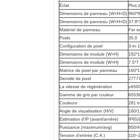
Éclat
Plus 
Dimensions de panneau (W×H×D)
960*
Dimensions de panneau (W×H×D)
37.8*
Matériel de panneau
Fer e
Poids
35,0
Configuration de pixel
3-in-
Dimensions de module (W×H)
192*
Dimensions de module (W×H)
7.5*7
Matrice de pixel par panneau
160*
Densité de pixel
2777
La vitesse de régénération
≥650
Gamme de gris par couleur
6553
Couleurs
281 tr
Angle de visualisation (H/V)
160/
Estimation d'IP (avant/arrière)
IP65/
Puissance (maximum/avg)
850/
Tension d'entrée (C.A.)
110~