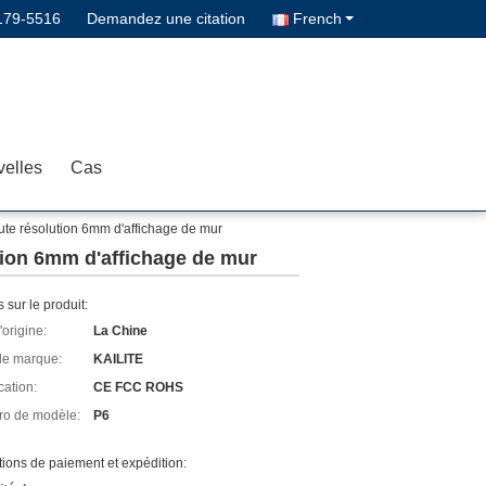
179-5516
Demandez une citation
French
elles
Cas
ute résolution 6mm d'affichage de mur
tion 6mm d'affichage de mur
s sur le produit:
'origine:
La Chine
e marque:
KAILITE
cation:
CE FCC ROHS
o de modèle:
P6
ions de paiement et expédition: