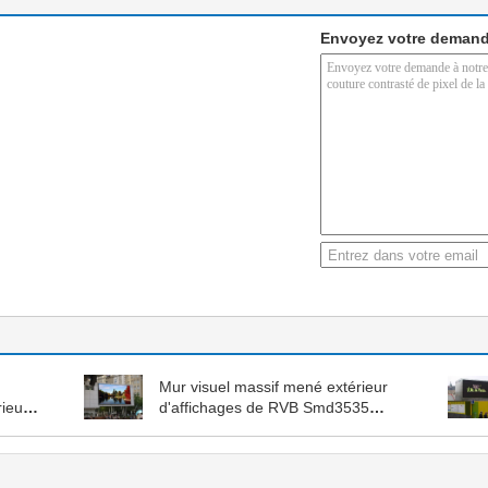
Envoyez votre demand
Mur visuel massif mené extérieur
ieur
d'affichages de RVB Smd3535
1921
10mm le grand grand
imperméabilisent