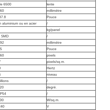
de 6500
lente
960
millimètre
37.8
Pouce
n aluminium ou en acier
/
kg/panel
1 SMD
/
192
millimètre
.5
Pouce
160
pixels
7
pixels/sq.m.
0
Hertz
6
niveau
illions
/
120
degré.
IP54
/
400
W/sq.m.
240
V