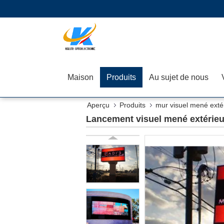
Maison
Produits
Au sujet de nous
Aperçu
Produits
mur visuel mené exté
Lancement visuel mené extérieur