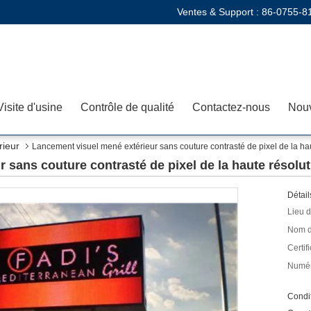
Ventes & Support :
86-0755-8
Visite d'usine
Contrôle de qualité
Contactez-nous
Nouv
rieur
Lancement visuel mené extérieur sans couture contrasté de pixel de la ha
 sans couture contrasté de pixel de la haute résolu
Détail
Lieu d
Nom d
Certifi
Numér
Condit