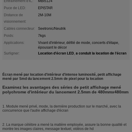
Entraînement d'IC:
MBI5124
Puce de LED:
EPISTAR
Distance de
2M-10M
visionnement:
Cables connecteur:
Seetronic/Neutrik
Poids:
7kgs
Applications:
Vivant d'intérieur, défilé de mode, concerts d'étape,
épousant le décor
Location d'écran LED
a conduit la location de l'écran
Surligner:
,
Écran mené par location d'intérieur d'intense luminosité, petit affichage
mené par Smd du lancement 2.5mm de pixel pour la location
Examinez les avantages des séries de petit affichage mené
polychrome d'intérieur du lancement 2.5mm de 480mmx480mm
1. Module mené privé, mode, la dernière production sur le marché, avec la
concurrence que l'autre affichage d'écran
2. La marque célèbre a mené la matière employée, assure la bonne qualité et
montre les images claires, message textuel, vidéos de hd