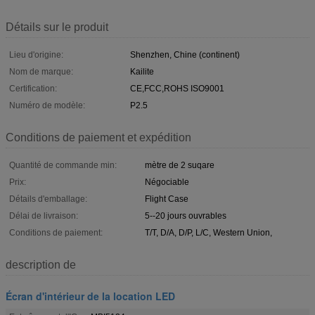
Détails sur le produit
Lieu d'origine:
Shenzhen, Chine (continent)
Nom de marque:
Kailite
Certification:
CE,FCC,ROHS ISO9001
Numéro de modèle:
P2.5
Conditions de paiement et expédition
Quantité de commande min:
mètre de 2 suqare
Prix:
Négociable
Détails d'emballage:
Flight Case
Délai de livraison:
5--20 jours ouvrables
Conditions de paiement:
T/T, D/A, D/P, L/C, Western Union,
description de
Écran d'intérieur de la location LED