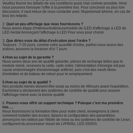
Veuillez fournir les détails de vos conditions aussi clair comme possible. Ainsi
nous pouvons t'envoyer l'offre à la première fois. Pour concevoir ou plus loin
discussion, il vaut mieux de nous contacter avec Skype/email /phone, en cas de
tous les retards.
2.
Quel un peu affichage que nous fournissons ?
Nous avons étape d'intérieur/extérieure/mobile de /LED d'affichage à LED de
LED /rental Annonçant l'affichage à LED Pour vous pour choisir.
3.
Que diriez-vous du délai d'exécution pour l'ordre ?
Toujours : 7-20 jours, comme votre quantité d'ordre, parfois nous avons des
actions, pouvons la livraison d'ici 7 jours
4.How au sujet de la garantie ?
Nous avons deux ans de qualité garantie, pièces de rechange telles que le
module mené, recevons la carte, carte ordre, l'alimentation d'énergie est pas
cause endommagée d'endommagé artificiel, puis c'est des neufs libres
d'entretien et de bateau de retour pour le remplacement.
5.How au sujet de la qualité ?
Nos produits menés doivent être essai au moins de 48hours avant l'expédition,
Eachinled a strictement des systèmes de contrôle de qualité pour assurer
l'affichage mené avec la bonne qualité
6.
Pouvez-vous offrir un support technique ? Puisque c'est ma première
fois….
Nous fournissons la formation libre pour notre client, enseignons à client
comment installer des écrans, faisons la configuration des paramètres,
annonçons les vidéos par l'étoile de nova ou les systèmes de contrôle de Linsn,
configurent du processeur visuel de LVP605s, LED-550DS.