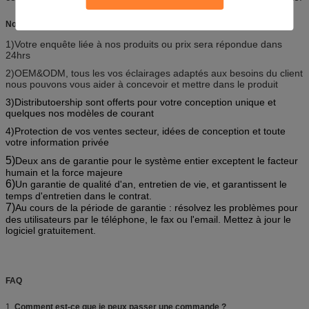
Nos services
1)Votre enquête liée à nos produits ou prix sera répondue dans
24hrs
2)OEM&ODM, tous les vos éclairages adaptés aux besoins du client
nous pouvons vous aider à concevoir et mettre dans le produit
3)Distributoership sont offerts pour votre conception unique et
quelques nos modèles de courant
4)Protection de vos ventes secteur, idées de conception et toute
votre information privée
5)
Deux ans de garantie pour le système entier exceptent le facteur
humain et la force majeure
6)
Un garantie de qualité d'an, entretien de vie, et garantissent le
temps d'entretien dans le contrat.
7)
Au cours de la période de garantie : résolvez les problèmes pour
des utilisateurs par le téléphone, le fax ou l'email. Mettez à jour le
logiciel gratuitement.
FAQ
1.
Comment est-ce que je peux passer une commande ?