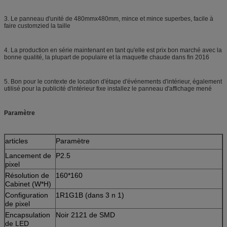
3. Le panneau d'unité de 480mmx480mm, mince et mince superbes, facile à
faire customzied la taille
4. La production en série maintenant en tant qu'elle est prix bon marché avec la
bonne qualité, la plupart de populaire et la maquette chaude dans fin 2016
5. Bon pour le contexte de location d'étape d'événements d'intérieur, également
utilisé pour la publicité d'intérieur fixe installez le panneau d'affichage mené
Paramètre
articles
Paramètre
Lancement de
P2.5
pixel
Résolution de
160*160
Cabinet (W*H)
Configuration
1R1G1B (dans 3 n 1)
de pixel
Encapsulation
Noir 2121 de SMD
de LED