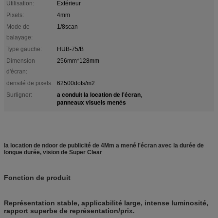
Utilisation:
Extérieur
Pixels:
4mm
Mode de
1/8scan
balayage:
Type gauche:
HUB-75/B
Dimension
256mm*128mm
d'écran:
densité de pixels:
62500dots/m2
a conduit la location de l'écran
Surligner:
,
panneaux visuels menés
la location de ndoor de publicité de 4Mm a mené l'écran avec la durée de
longue durée, vision de Super Clear
Fonction de
produit
Représentation stable, applicabilité large, intense luminosité,
rapport superbe de représentation/prix.