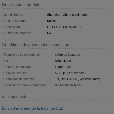
Détails sur le produit
Lieu d'origine:
Shenzhen, Chine (continent)
Nom de marque:
Kailite
Certification:
CE,FCC,ROHS ISO9001
Numéro de modèle:
P4
Conditions de paiement et expédition
Quantité de commande min:
mètre de 2 suqare
Prix:
Négociable
Détails d'emballage:
Flight Case
Délai de livraison:
5--20 jours ouvrables
Conditions de paiement:
T/T, D/A, D/P, L/C, Western Union,
Capacité d'approvisionnement:
8000sqm par mois
description de
Écran d'intérieur de la location LED