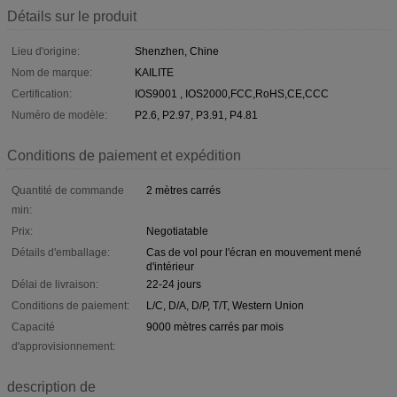
Détails sur le produit
Lieu d'origine:
Shenzhen, Chine
Nom de marque:
KAILITE
Certification:
IOS9001 , IOS2000,FCC,RoHS,CE,CCC
Numéro de modèle:
P2.6, P2.97, P3.91, P4.81
Conditions de paiement et expédition
Quantité de commande
2 mètres carrés
min:
Prix:
Negotiatable
Détails d'emballage:
Cas de vol pour l'écran en mouvement mené
d'intérieur
Délai de livraison:
22-24 jours
Conditions de paiement:
L/C, D/A, D/P, T/T, Western Union
Capacité
9000 mètres carrés par mois
d'approvisionnement:
description de