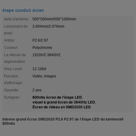
étape conduit écran
taille d'armoire:
500*500mm/500*1000mm
Lancement de
2.604mm/2.976mm
pixel:
Article:
P2.6/2.97
Couleur:
Polychrome
La vitesse de
1920HZ-3840HZ
régénération :
Grey Level:
12-16bit
Fonction
Vidéo, images
d'affichage:
Garantie:
2 ans
800nits écran de l'étape LED
Surligner:
,
visuel à grand écran de 3840Hz LED
,
Écran de rideau en SMD2020 LED
Intense grand écran SMD2020 P2.6 P2.97 de l'étape LED du luminosité
800nits