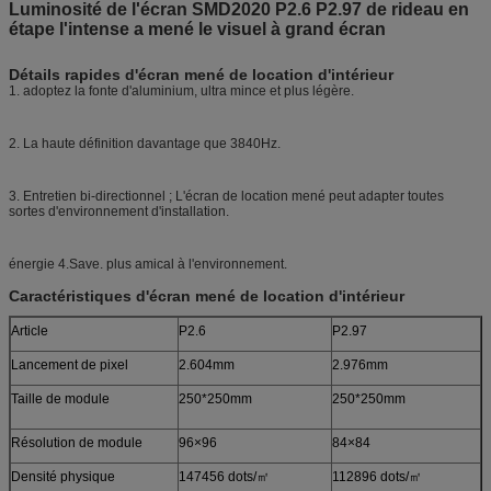
Luminosité de l'écran SMD2020 P2.6 P2.97 de rideau en
étape l'intense a mené le visuel à grand écran
Détails rapides d'écran mené de location d'intérieur
1. adoptez la fonte d'aluminium, ultra mince et plus légère.
2. La haute définition davantage que 3840Hz.
3. Entretien bi-directionnel ; L'écran de location mené peut adapter toutes
sortes d'environnement d'installation.
énergie 4.Save. plus amical à l'environnement.
Caractéristiques d'écran mené de location d'intérieur
Article
P2.6
P2.97
Lancement de pixel
2.604mm
2.976mm
Taille de module
250*250mm
250*250mm
Résolution de module
96×96
84×84
Densité physique
147456 dots/㎡
112896 dots/㎡