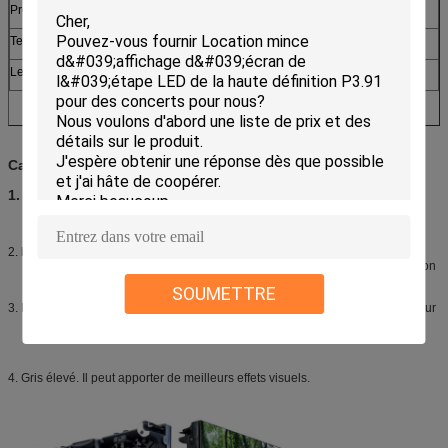
Protection d'entrée
IP43
IP43
Temps de la vie
>100 000 heures
>100 000 heures
Le taux
<0>
<0>
Caractéristiques d'écran mené de location d'intérieur
1.
Haut flexible ; il a le bien mobilier ultra haut qui peut nouvel écran mené
chaging à tout moment selon les exigences du client d'adopter des
événements et le statut diffrerent.
2.
bon effet d'affichage ; écran mené de location d'intérieur avec l'intense
luminosité, la vidéo haut plus colorée de boîte grise et de haute résolution
et meilleure prensent.
SOUMETTRE
3. L'intense luminosité, l'éclat mené peut chaging, peut légèreté forte d'intérieur
appropriée.
4. Gris élevé. Il peut apporter de meilleurs effets visuels.