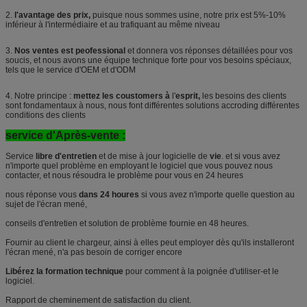
2.
l'avantage des prix,
puisque nous sommes usine, notre prix est 5%-10%
inférieur à l'intermédiaire et au trafiquant au même niveau
3.
Nos ventes est peofessional
et donnera vos réponses détaillées pour vos
soucis, et nous avons une équipe technique forte pour vos besoins spéciaux,
tels que le service d'OEM et d'ODM
4. Notre principe :
mettez les coustomers à
l'
esprit,
les besoins des clients
sont fondamentaux à nous, nous font différentes solutions accroding différentes
conditions des clients
service d'Après-vente :
Service
libre d'entretien
et de mise à jour logicielle de
vie
. et si vous avez
n'importe quel problème en employant le logiciel que vous pouvez nous
contacter, et nous résoudra le problème pour vous en 24 heures
nous réponse vous
dans 24 houres
si vous avez n'importe quelle question au
sujet de l'écran mené,
conseils d'entretien et solution de problème fournie en 48 heures.
Fournir au client le chargeur, ainsi à elles peut employer dès qu'ils installeront
l'écran mené, n'a pas besoin de corriger encore
Libérez la formation technique
pour comment à la poignée d'utiliser-et le
logiciel.
Rapport de cheminement de satisfaction du client.