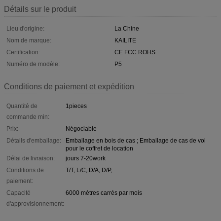
Détails sur le produit
Lieu d'origine:
La Chine
Nom de marque:
KAILITE
Certification:
CE FCC ROHS
Numéro de modèle:
P5
Conditions de paiement et expédition
Quantité de
1pieces
commande min:
Prix:
Négociable
Détails d'emballage:
Emballage en bois de cas ; Emballage de cas de vol
pour le coffret de location
Délai de livraison:
jours 7-20work
Conditions de
T/T, L/C, D/A, D/P,
paiement:
Capacité
6000 mètres carrés par mois
d'approvisionnement: