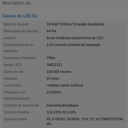
description de
Cabine de LED DJ
taille du module:
320mm*320mm Tricangle équilateral
Résolution de module:
64*64
couleur:
écran d'intérieur polychrome de LED
Entraînement de la
1/16 courant constant de balayage
méthode:
Puissance maximum:
700w
lampe LED:
SMD2121
durée de vie:
100.000 heures
Garantie:
24 mois
Luminosité:
>mètres carrés 1400cd/
Fréquence de
≥1200Hz
rafraîchissement:
Contrôle de luminosité:
manuel/automatique
Tension d'entrée :
110-220V AC±10%
Signal d'entrée :
Rf, S-VIDEO, RGBHV, YUV, YC et COMPOSITION,
etc.