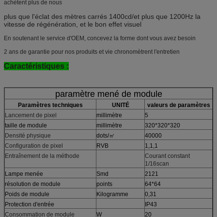
achètent plus de nous
plus que l'éclat des mètres carrés 1400cd/et plus que 1200Hz la
vitesse de régénération, et le bon effet visuel
En soutenant le service d'OEM, concevez la forme dont vous avez besoin
2 ans de garantie pour nos produits et vie chronomètrent l'entretien
Caractéristiques :
paramètre mené de module
Paramètres techniques
UNITÉ
valeurs de paramètres
Lancement de pixel
millimètre
5
taille de module
millimètre
320*320*320
Densité physique
dots/㎡
40000
Configuration de pixel
RVB
1,1,1
Entraînement de la méthode
Courant constant
1/16scan
Lampe menée
Smd
2121
résolution de module
points
64*64
Poids de module
Kilogramme
0,31
Protection d'entrée
IP43
Consommation de module
W
20