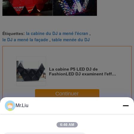
la cabine du DJ a mené l'écran
Étiquettes:
,
le DJ a mené la façade
table menée du DJ
,
La cabine P5 LED DJ de
FashionLED DJ examinent l'effet
de la lumière merveilleux pour le
club/télévision
Continuer
Mr.Liu
Cabine de LED DJ
Plus
6:46 AM