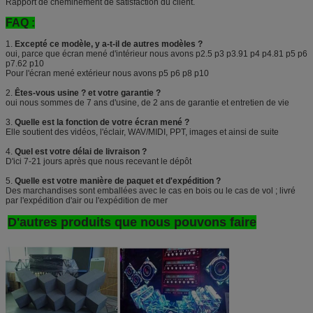
Rapport de cheminement de satisfaction du client.
FAQ :
1.
Excepté ce modèle, y a-t-il de autres modèles ?
oui, parce que écran mené d'intérieur nous avons p2.5 p3 p3.91 p4 p4.81 p5 p6
p7.62 p10
Pour l'écran mené extérieur nous avons p5 p6 p8 p10
2.
Êtes-vous usine ? et votre garantie ?
oui nous sommes de 7 ans d'usine, de 2 ans de garantie et entretien de vie
3.
Quelle est la fonction de votre écran mené ?
Elle soutient des vidéos, l'éclair, WAV/MIDI, PPT, images et ainsi de suite
4.
Quel est votre délai de livraison ?
D'ici 7-21 jours après que nous recevant le dépôt
5.
Quelle est votre manière de paquet et d'expédition ?
Des marchandises sont emballées avec le cas en bois ou le cas de vol ; livré
par l'expédition d'air ou l'expédition de mer
D'autres produits que nous pouvons faire