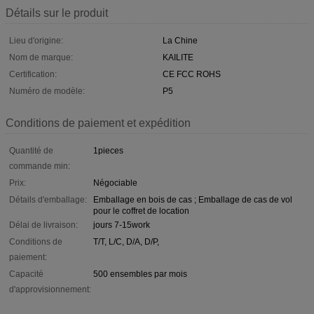
Détails sur le produit
Lieu d'origine:
La Chine
Nom de marque:
KAILITE
Certification:
CE FCC ROHS
Numéro de modèle:
P5
Conditions de paiement et expédition
Quantité de
1pieces
commande min:
Prix:
Négociable
Détails d'emballage:
Emballage en bois de cas ; Emballage de cas de vol
pour le coffret de location
Délai de livraison:
jours 7-15work
Conditions de
T/T, L/C, D/A, D/P,
paiement:
Capacité
500 ensembles par mois
d'approvisionnement: