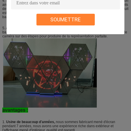
4. Le produit a des caractéristiques d'installation facile, d'anti-vent et de fonction
antipluie de sorte qu'il soit largement appliqué en établissant les milieux géants
de LED et les scènes riches de commutation de couleur. Actuellement le produit
est devenu l'élément le plus important et le plus efficace à l'étape numérique,
barres, champs de divertissement.
SOUMETTRE
5. Avec la vitesse de régénération élevée, les clignotements et les lignes de
balayage peuvent être effectivement évités pour satisfaire la demande de tir de
caméra sur des étapes pour produire de la représentation parfaite.
avantages :
1.
Usine de beaucoup d'années,
nous sommes fabricant mené d'écran
pendant 7 années, nous avons une expérience riche dans extérieur et
l'affichage mené d'intérieur, qualité est garanti