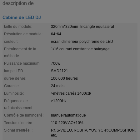
description de
Cabine de LED DJ
taille du module:
320mm*320mm Tricangle équilateral
Résolution de module:
64*64
couleur:
écran d'intérieur polychrome de LED
Entraînement de la
1/16 courant constant de balayage
méthode:
Puissance maximum:
700w
lampe LED:
SMD2121
durée de vie:
100.000 heures
Garantie:
24 mois
Luminosité:
>mètres carrés 1400cd/
Fréquence de
≥1200Hz
rafraîchissement:
Contrôle de luminosité:
manuel/automatique
Tension d'entrée :
110-220V AC±10%
Signal d'entrée :
Rf, S-VIDEO, RGBHV, YUV, YC et COMPOSITION,
etc.