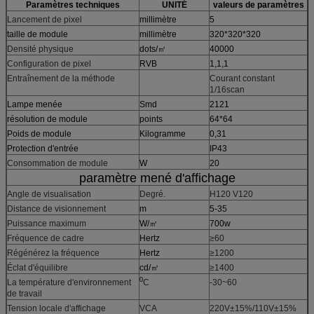
Paramètres techniques
UNITÉ
valeurs de paramètres
Lancement de pixel
millimètre
5
taille de module
millimètre
320*320*320
Densité physique
dots/㎡
40000
Configuration de pixel
RVB
1,1,1
Entraînement de la méthode
Courant constant
1/16scan
Lampe menée
Smd
2121
résolution de module
points
64*64
Poids de module
Kilogramme
0,31
Protection d'entrée
IP43
Consommation de module
W
20
paramètre mené d'affichage
Angle de visualisation
Degré.
H120 V120
Distance de visionnement
m
5-35
Puissance maximum
W/㎡
700w
Fréquence de cadre
Hertz
≥60
Régénérez la fréquence
Hertz
≥1200
Éclat d'équilibre
cd/㎡
≥1400
0
La température d'environnement
C
-30~60
de travail
Tension locale d'affichage
VCA
220V±15%/110V±15%