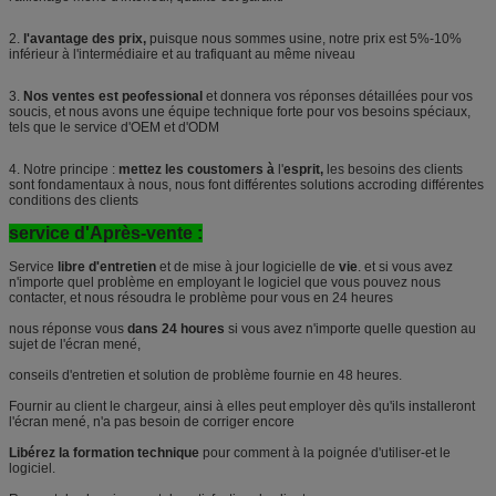
2.
l'avantage des prix,
puisque nous sommes usine, notre prix est 5%-10%
inférieur à l'intermédiaire et au trafiquant au même niveau
3.
Nos ventes est peofessional
et donnera vos réponses détaillées pour vos
soucis, et nous avons une équipe technique forte pour vos besoins spéciaux,
tels que le service d'OEM et d'ODM
4. Notre principe :
mettez les coustomers à
l'
esprit,
les besoins des clients
sont fondamentaux à nous, nous font différentes solutions accroding différentes
conditions des clients
service d'Après-vente :
Service
libre d'entretien
et de mise à jour logicielle de
vie
. et si vous avez
n'importe quel problème en employant le logiciel que vous pouvez nous
contacter, et nous résoudra le problème pour vous en 24 heures
nous réponse vous
dans 24 houres
si vous avez n'importe quelle question au
sujet de l'écran mené,
conseils d'entretien et solution de problème fournie en 48 heures.
Fournir au client le chargeur, ainsi à elles peut employer dès qu'ils installeront
l'écran mené, n'a pas besoin de corriger encore
Libérez la formation technique
pour comment à la poignée d'utiliser-et le
logiciel.